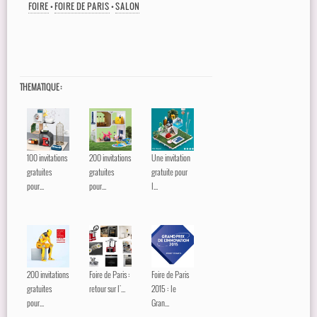
FOIRE
•
FOIRE DE PARIS
•
SALON
THEMATIQUE :
100 invitations
200 invitations
Une invitation
gratuites
gratuites
gratuite pour
pour...
pour...
l...
200 invitations
Foire de Paris :
Foire de Paris
gratuites
retour sur l'...
2015 : le
pour...
Gran...