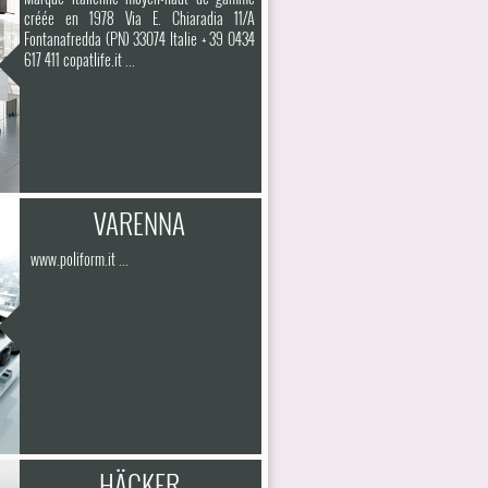
créée en 1978 Via E. Chiaradia 11/A
Fontanafredda (PN) 33074 Italie + 39 0434
617 411 copatlife.it ...
VARENNA
www.poliform.it ...
HÄCKER