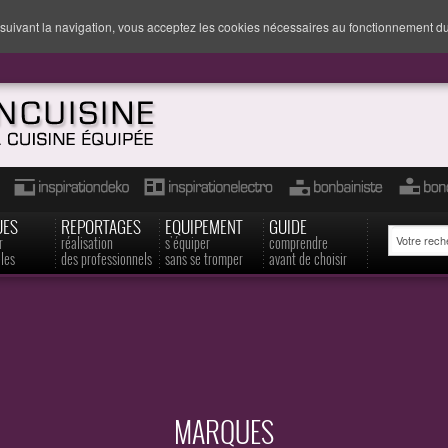
suivant la navigation, vous acceptez les cookies nécessaires au fonctionnement du
UES
REPORTAGES
EQUIPEMENT
GUIDE
r
réalisation
s'équiper
comprendre
les
des professionnels
sans se tromper
avant de choisir
MARQUES