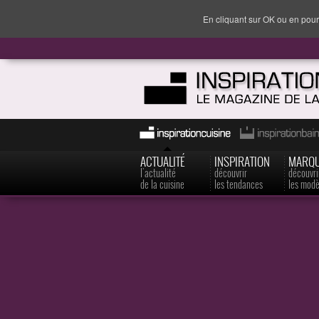
En cliquant sur OK ou en pour
ACTUALITÉ
INSPIRATION
MARQ
l'actualité
découvrir
découvri
de la cuisine
les tendances
les modè