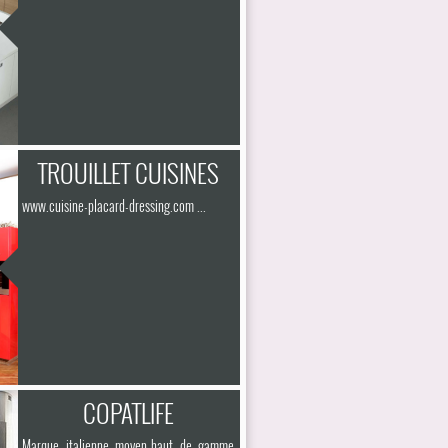
TROUILLET CUISINES
www.cuisine-placard-dressing.com ...
COPATLIFE
Marque italienne moyen-haut de gamme