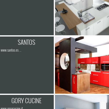
SANTOS
www.santos.es ...
GORY CUCINE
www.gorycucine.it ...