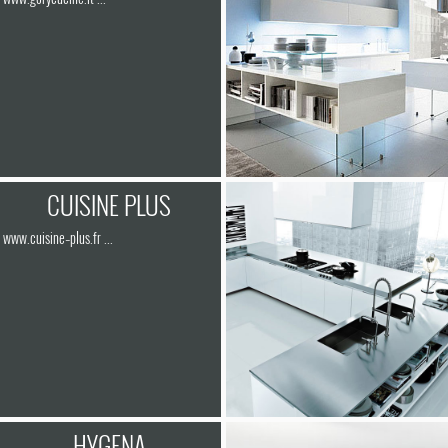
CUISINE PLUS
www.cuisine–plus.fr ...
HYGENA