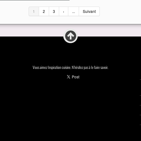
1
2
3
›
...
Suivant
Vous aimez Inspiration cuisine. N'hésitez pas à le faire savoir.