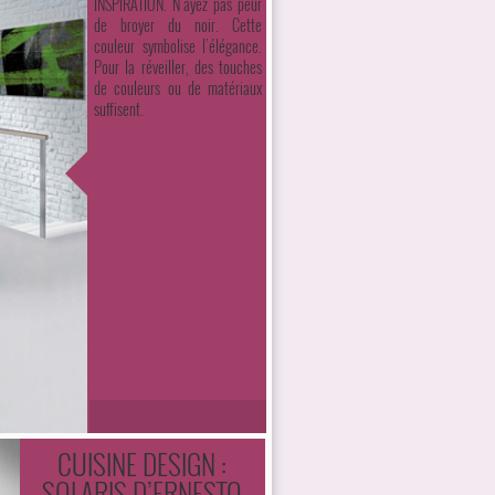
INSPIRATION. N’ayez pas peur
de broyer du noir. Cette
couleur symbolise l’élégance.
Pour la réveiller, des touches
de couleurs ou de matériaux
suffisent.
CUISINE DESIGN :
SOLARIS D’ERNESTO