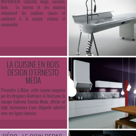
INSPIRATION. Chocolat, beige, caramel,
brun… Le marron et ses nuances
rehaussent les couleurs claires et
confèrent à la cuisine chaleur et
convivialité.
LA CUISINE EN BOIS
DESIGN D’ERNESTO
MEDA
Présentée à Milan, cette cuisine imaginée
par les designers Andreucci & Hoisl pour la
marque italienne Ernesto Meda, affiche un
style harmonieux d’une élégante sobriété
avec ses lignes épurées.