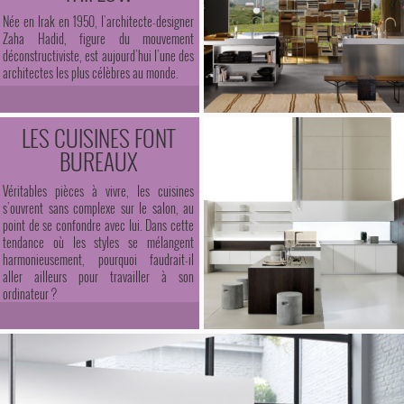
Née en Irak en 1950, l’architecte-designer
Zaha Hadid, figure du mouvement
déconstructiviste, est aujourd’hui l’une des
architectes les plus célèbres au monde.
LES CUISINES FONT
BUREAUX
Véritables pièces à vivre, les cuisines
s’ouvrent sans complexe sur le salon, au
point de se confondre avec lui. Dans cette
tendance où les styles se mélangent
harmonieusement, pourquoi faudrait-il
aller ailleurs pour travailler à son
ordinateur ?