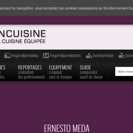
suivant la navigation, vous acceptez les cookies nécessaires au fonctionnement du
UES
REPORTAGES
EQUIPEMENT
GUIDE
r
réalisation
s'équiper
comprendre
les
des professionnels
sans se tromper
avant de choisir
ERNESTO MEDA