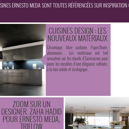
ISINES ERNESTO MEDA SONT TOUTES RÉFÉRENCÉES SUR INSPIRATION 
CUISINES DESIGN : LES
NOUVEAUX MATÉRIAUX
Céramique, fibre carbone, PaperStone,
aluminium… Les matériaux ont fait
sensation sur les stands d’Eurocucina pour
parer les meubles d’une élégance raffinée,
à la fois solide et écologique.
ZOOM SUR UN
DESIGNER. ZAHA HADID
POUR ERNESTO MEDA,
TRIFLOW