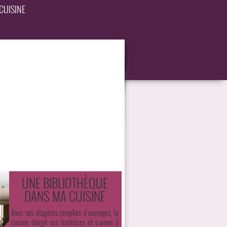
CUISINE
UNE BIBLIOTHÈQUE
DANS MA CUISINE
Avec ses étagères remplies d’ouvrages, la
cuisine élargit ses frontières et s’ouvre à