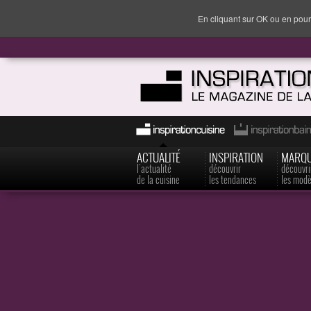
En cliquant sur OK ou en pour
ACTUALITÉ
INSPIRATION
MARQ
l'actualité
découvrir
découvri
de la cuisine
les tendances
les modè