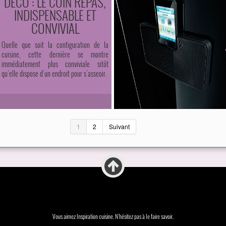
DÉCO : LE COIN REPAS,
INDISPENSABLE ET
CONVIVIAL
Quelle que soit la configuration de la
cuisine, cette dernière se montre
immédiatement plus conviviale sitôt
qu’elle dispose d’un endroit pour s’asseoir.
1
2
Suivant
Vous aimez Inspiration cuisine. N'hésitez pas à le faire savoir.