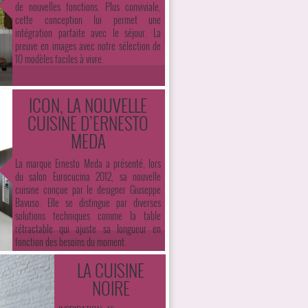
de nouvelles fonctions. Plus conviviale,
cette conception lui permet une
intégration parfaite avec le séjour. La
preuve en images avec notre sélection de
10 modèles faciles à vivre.
ICON, LA NOUVELLE
CUISINE D’ERNESTO
MEDA
La marque Ernesto Meda a présenté, lors
du salon Eurocucina 2012, sa nouvelle
cuisine conçue par le designer Giuseppe
Bavuso. Elle se distingue par diverses
solutions techniques comme la table
rétractable qui ajuste sa longueur en
fonction des besoins du moment.
LA CUISINE
NOIRE