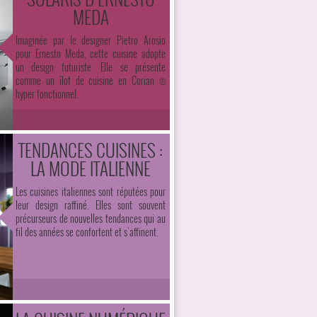
MEDA
Imaginée par le designer Pietro Arosio
pour Ernesto Meda, cette cuisine adopte
un design futuriste. Elle se présente
comme un îlot de cuisine en Corian ®
hyper fonctionnel.
TENDANCES CUISINES :
LA MODE ITALIENNE
Les cuisines italiennes sont réputées pour
leur design raffiné. Elles sont souvent
précurseurs de nouvelles tendances qui au
fil des années se confortent et s’affinent.