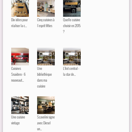
Dix idées pour
Cinq cuisines à
Quelle cuisine
réaliser la c...
l'esprit fifties
choisir en 2015
?
Cuisines
Une
L’îlot central :
Snaidero : 6
bibliothèque
la star de...
nouveaut...
dans ma
cuisine
Une cuisine
Scavolini signe
vintage
avec Diesel
un...