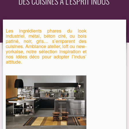
DES CUISINES À L’ESPRIT INDUS’
EQUIPEMENT
GUIDE
Les ingrédients phares du look
industriel, métal, béton ciré, ou bois
patiné, noir, gris… s’emparent des
cuisines. Ambiance atelier, loft ou new-
yorkaise, notre sélection inspiration et
nos idées déco pour adopter l’indus’
attitude.