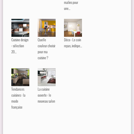
malins pour
une...
Cuisine design
Quelle
Déco : Le coin
: sélection
couleur choisir
repas, indispe...
20...
pour ma
cuisine ?
Tendances
La cuisine
cuisines : la
ouverte : le
mode
nouveau salon
française