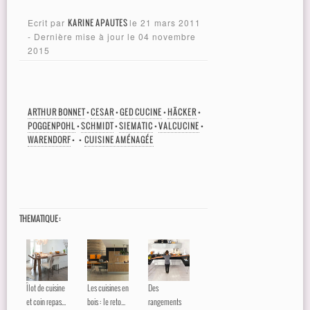
Ecrit par
KARINE APAUTES
le
21 mars 2011
- Dernière mise à jour le
04 novembre
2015
ARTHUR BONNET
•
CESAR
•
GED CUCINE
•
HÄCKER
•
POGGENPOHL
•
SCHMIDT
•
SIEMATIC
•
VALCUCINE
•
WARENDORF
•
•
CUISINE AMÉNAGÉE
THEMATIQUE :
Îlot de cuisine
Les cuisines en
Des
et coin repas...
bois : le reto...
rangements