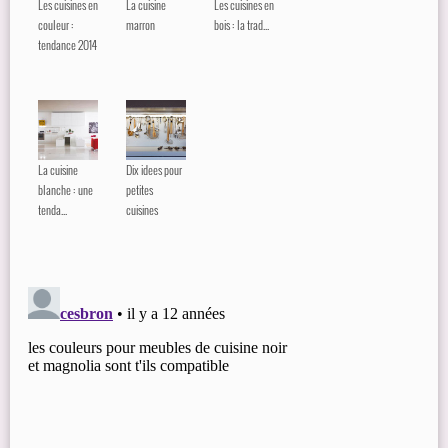
Les cuisines en
La cuisine
Les cuisines en
couleur :
marron
bois : la trad...
tendance 2014
La cuisine
Dix idees pour
blanche : une
petites
tenda...
cuisines