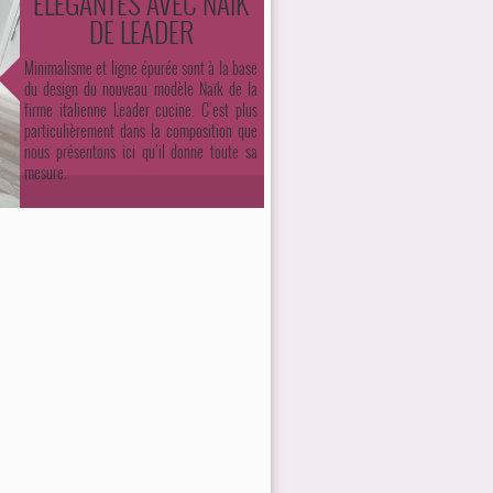
ÉLÉGANTES AVEC NAÏK
DE LEADER
Minimalisme et ligne épurée sont à la base
du design du nouveau modèle Naïk de la
firme italienne Leader cucine. C’est plus
particulièrement dans la composition que
nous présentons ici qu’il donne toute sa
mesure.