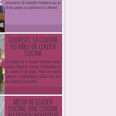
précurseurs de nouvelles tendances qui au
fil des années se confortent et s’affinent.
COOKSET, LA CUISINE
FLEXIBLE DE LEADER
CUCINE
Ce modèle de la marque italienne Leader
cucine adopte le concept d’intégration de
la cuisine et du séjour. Avec ses niches
ouvertes, la bibliothèque double face sert
de cloison de séparation.
MESH DE LEADER
CUCINE, UNE CUISINE
AU DESIGN NOVATEUR