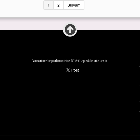
1
2
Suivant
Vous aimez Inspiration cuisine. N'hésitez pas à le faire savoir.