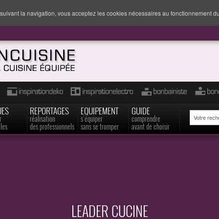
suivant la navigation, vous acceptez les cookies nécessaires au fonctionnement du
UES
REPORTAGES
EQUIPEMENT
GUIDE
r
réalisation
s'équiper
comprendre
les
des professionnels
sans se tromper
avant de choisir
LEADER CUCINE