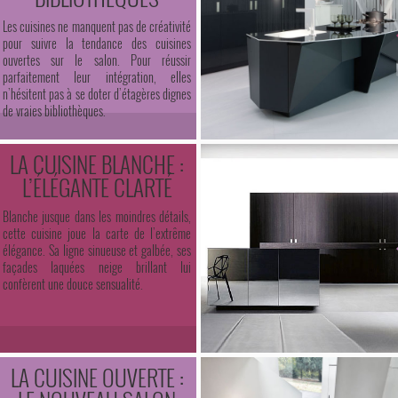
Les cuisines ne manquent pas de créativité
pour suivre la tendance des cuisines
ouvertes sur le salon. Pour réussir
parfaitement leur intégration, elles
n’hésitent pas à se doter d’étagères dignes
de vraies bibliothèques.
LA CUISINE BLANCHE :
L’ÉLÉGANTE CLARTÉ
Blanche jusque dans les moindres détails,
cette cuisine joue la carte de l’extrême
élégance. Sa ligne sinueuse et galbée, ses
façades laquées neige brillant lui
confèrent une douce sensualité.
LA CUISINE OUVERTE :