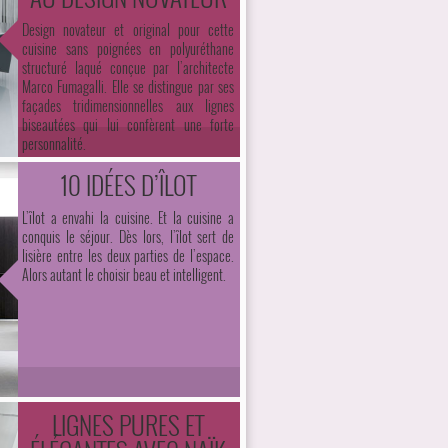
Design novateur et original pour cette
cuisine sans poignées en polyuréthane
structuré laqué conçue par l’architecte
Marco Fumagalli. Elle se distingue par ses
façades tridimensionnelles aux lignes
biseautées qui lui confèrent une forte
personnalité.
10 IDÉES D’ÎLOT
L’îlot a envahi la cuisine. Et la cuisine a
conquis le séjour. Dès lors, l’îlot sert de
lisière entre les deux parties de l’espace.
Alors autant le choisir beau et intelligent.
LIGNES PURES ET