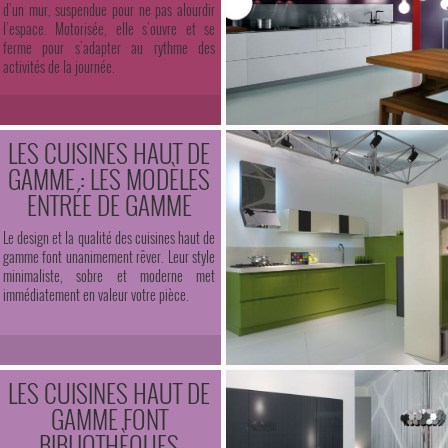
d’un mur, suspendue pour ne pas alourdir
l’espace. Motorisée, elle s’ouvre et se
ferme pour s’adapter au rythme des
activités de la journée.
LES CUISINES HAUT DE
GAMME : LES MODÈLES
ENTRÉE DE GAMME
Le design et la qualité des cuisines haut de
gamme font unanimement rêver. Leur style
minimaliste, sobre et moderne met
immédiatement en valeur votre pièce.
LES CUISINES HAUT DE
GAMME FONT
BIBLIOTHÈQUES