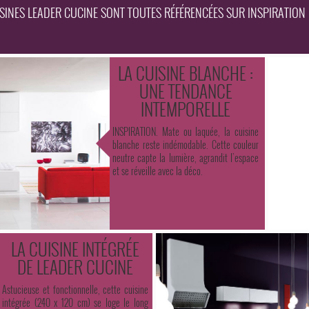
ISINES LEADER CUCINE SONT TOUTES RÉFÉRENCÉES SUR INSPIRATION 
LA CUISINE BLANCHE :
UNE TENDANCE
INTEMPORELLE
INSPIRATION. Mate ou laquée, la cuisine
blanche reste indémodable. Cette couleur
neutre capte la lumière, agrandit l’espace
et se réveille avec la déco.
LA CUISINE INTÉGRÉE
DE LEADER CUCINE
Astucieuse et fonctionnelle, cette cuisine
intégrée (240 x 120 cm) se loge le long