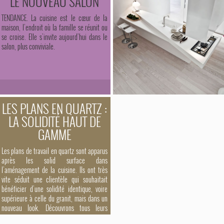
LE NOUVEAU SALON
TENDANCE. La cuisine est le cœur de la
maison, l’endroit où la famille se réunit ou
se croise. Elle s’invite aujourd’hui dans le
salon, plus conviviale.
LES PLANS EN QUARTZ :
LA SOLIDITÉ HAUT DE
GAMME
Les plans de travail en quartz sont apparus
après les solid surface dans
l’aménagement de la cuisine. Ils ont très
vite séduit une clientèle qui souhaitait
bénéficier d’une solidité identique, voire
supérieure à celle du granit, mais dans un
nouveau look. Découvrons tous leurs
secrets.