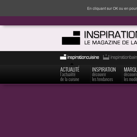
En cliquant sur OK ou en pour
ACTUALITÉ
INSPIRATION
MARQ
l'actualité
découvrir
découvri
de la cuisine
les tendances
les modè