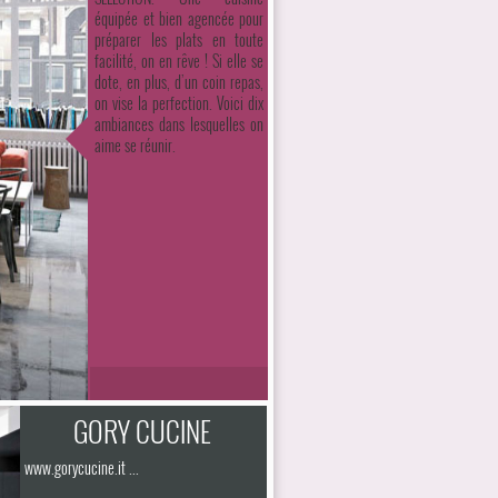
équipée et bien agencée pour
préparer les plats en toute
facilité, on en rêve ! Si elle se
dote, en plus, d’un coin repas,
on vise la perfection. Voici dix
ambiances dans lesquelles on
aime se réunir.
GORY CUCINE
www.gorycucine.it ...