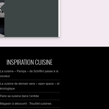
INSPIRATION CUISINE
La cuisine « Pampa » de Schiffini passe à la
couleur
La cuisine de demain sera « open space » et
écologique
Faire sa cuisine dans l’entrée
Magasin à découvrir : Trouillet cuisines