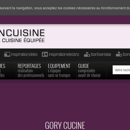
suivant la navigation, vous acceptez les cookies nécessaires au fonctionnement du
UES
REPORTAGES
EQUIPEMENT
GUIDE
r
réalisation
s'équiper
comprendre
les
des professionnels
sans se tromper
avant de choisir
GORY CUCINE