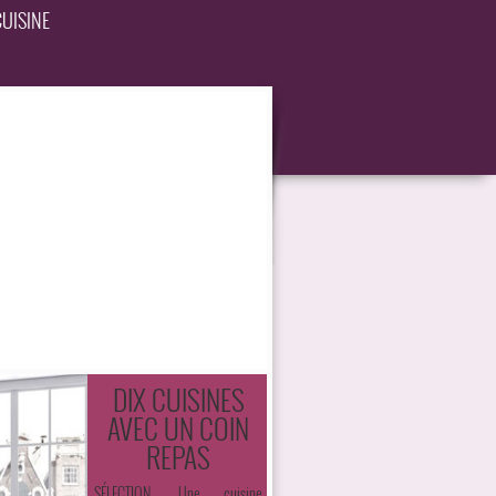
UISINE
DIX CUISINES
AVEC UN COIN
REPAS
SÉLECTION. Une cuisine