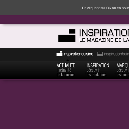
En cliquant sur OK ou en pour
ACTUALITÉ
INSPIRATION
MARQ
l'actualité
découvrir
découvri
de la cuisine
les tendances
les modè