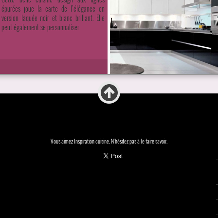
épurées joue la carte de l’élégance en
version laquée noir et blanc brillant. Elle
peut également se personnaliser.
Vous aimez Inspiration cuisine. N'hésitez pas à le faire savoir.