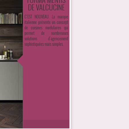
DE VALCUCINE
C’EST NOUVEAU. La marque
italienne présente un concept
de cuisines modulaires qui
permet de nombreuses
solutions d’agencement
sophistiquées mais simples.