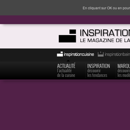
En cliquant sur OK ou en pour
ACTUALITÉ
INSPIRATION
MARQ
l'actualité
découvrir
découvri
de la cuisine
les tendances
les modè