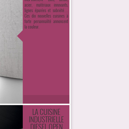
acier, matériaux innovants,
lignes épurées et sobriété…
Ces dix nouvelles cuisines à
forte personnalité annoncent
la couleur.
LA CUISINE
INDUSTRIELLE
DIESEL OPEN