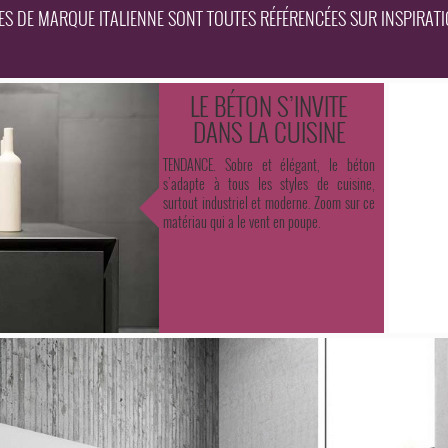
NES DE MARQUE ITALIENNE SONT TOUTES RÉFÉRENCÉES SUR INSPIRATI
LE BÉTON S’INVITE
DANS LA CUISINE
TENDANCE. Sobre et élégant, le béton
s’adapte à tous les styles de cuisine,
surtout industriel et moderne. Zoom sur ce
matériau qui a le vent en poupe.