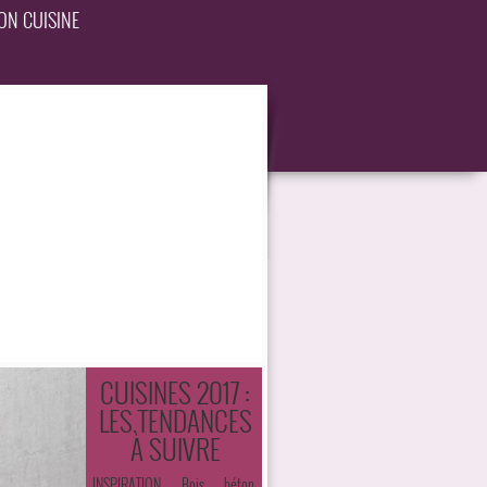
ON CUISINE
CUISINES 2017 :
LES TENDANCES
À SUIVRE
INSPIRATION. Bois, béton,