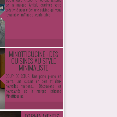
de la marque Arrital, exprimez votre
créativité pour créer une cuisine qui vous
ressemble : raffinée et confortable
MINOTTICUCINE : DES
CUISINES AU STYLE
MINIMALISTE
COUP DE CŒUR. Une porte pleine en
pierre, une cuisine en bois et deux
nouvelles finitions… Découvrons les
nouveautés de la marque italienne
Minotticucine.
FORMA MENTIS