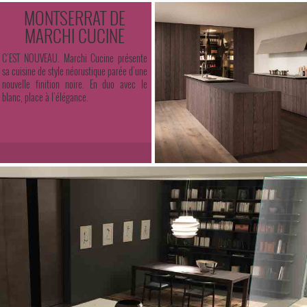
MONTSERRAT DE
MARCHI CUCINE
C’EST NOUVEAU. Marchi Cucine présente
sa cuisine de style néorustique parée d’une
nouvelle finition noire. En duo avec le
blanc, place à l’élégance.