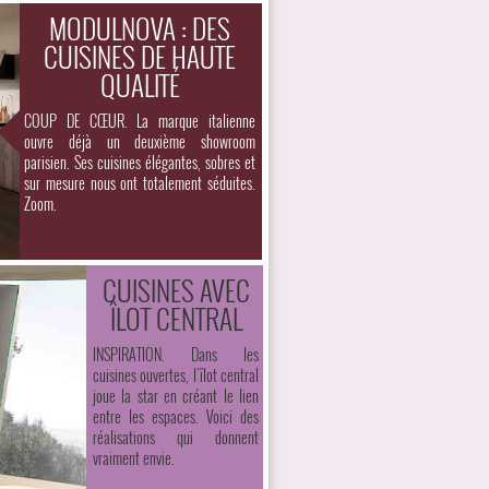
MODULNOVA : DES
CUISINES DE HAUTE
QUALITÉ
COUP DE CŒUR. La marque italienne
ouvre déjà un deuxième showroom
parisien. Ses cuisines élégantes, sobres et
sur mesure nous ont totalement séduites.
Zoom.
CUISINES AVEC
ÎLOT CENTRAL
INSPIRATION. Dans les
cuisines ouvertes, l’îlot central
joue la star en créant le lien
entre les espaces. Voici des
réalisations qui donnent
vraiment envie.