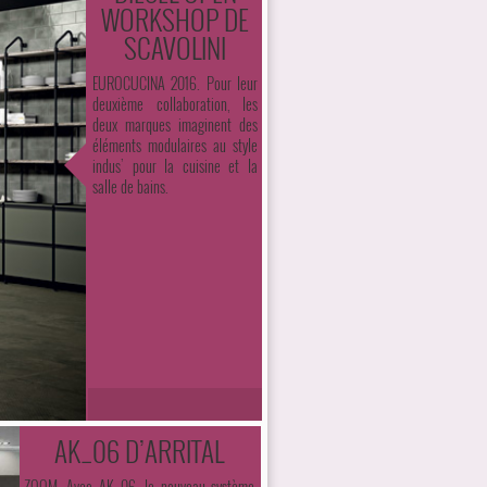
WORKSHOP DE
SCAVOLINI
EUROCUCINA 2016. Pour leur
deuxième collaboration, les
deux marques imaginent des
éléments modulaires au style
indus’ pour la cuisine et la
salle de bains.
AK_06 D’ARRITAL
ZOOM. Avec AK_06, le nouveau système