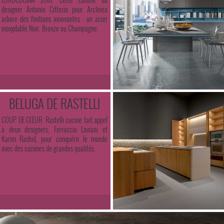
designer Antonio Citterio pour Arclinea
arbore des finitions innovantes : un acier
inoxydable Noir, Bronze ou Champagne.
BELUGA DE RASTELLI
COUP DE CŒUR. Rastelli cucine fait appel
à deux designers, Ferruccio Laviani et
Karim Rashid, pour conquérir le monde
avec des cuisines de grandes qualités.