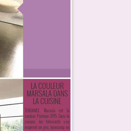
LA COULEUR
MARSALA DANS
LA CUISINE
TENDANCE. Marsala est la
couleur Pantone 2015. Dans la
cuisine, les fabricants s’en
inspirent un peu, beaucoup ou