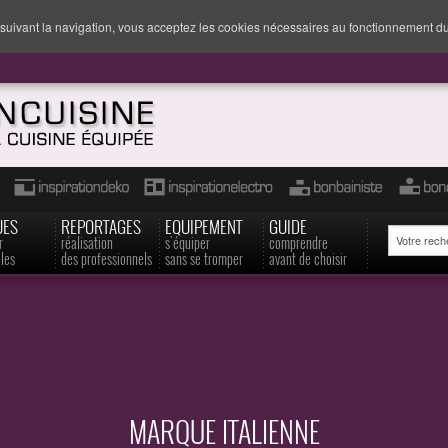
suivant la navigation, vous acceptez les cookies nécessaires au fonctionnement du
UES
REPORTAGES
EQUIPEMENT
GUIDE
r
réalisation
s'équiper
comprendre
les
des professionnels
sans se tromper
avant de choisir
MARQUE ITALIENNE