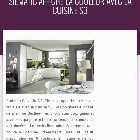
SIEMATIC AFFICHE LA COULEUR AVEC LA
CUISINE S3
EQUIPEMENT
GUIDE
Après la S1 et la S2, Siematic apporte un brin de
fantaisie avec la cuisine S3. Ses poignées et prises
de main se déclinent en 7 couleurs pop, gaies et
joyeuses qui peuvent être facilement combinées et
remplacées. La collection offre également une
nouvelle gamme d’éléments bas et hauts
disponibles en 6 couleurs en laque mate ou