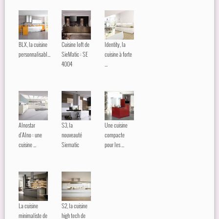
BLX, la cuisine
Cuisine loft de
Identity, la
personnalisabl...
SieMatic : SE
cuisine à forte
4004
...
Alnostar
S3, la
Une cuisine
d'Alno : une
nouveauté
compacte
cuisine ...
Siematic
pour les ...
La cuisine
S2, la cuisine
minimaliste de
high tech de