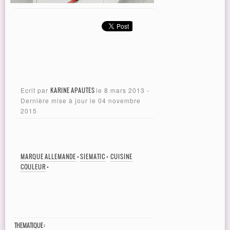
Ecrit par
KARINE APAUTES
le
8 mars 2013
-
Dernière mise à jour le
04 novembre
2015
MARQUE ALLEMANDE
•
SIEMATIC
•
CUISINE
COULEUR
•
THEMATIQUE :