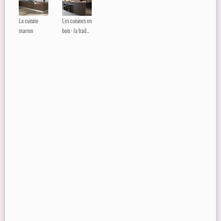
La cuisine
Les cuisines en
marron
bois : la trad...