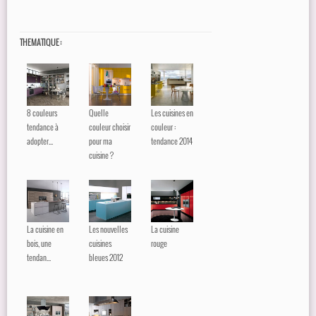
THEMATIQUE :
8 couleurs
Quelle
Les cuisines en
tendance à
couleur choisir
couleur :
adopter...
pour ma
tendance 2014
cuisine ?
La cuisine en
Les nouvelles
La cuisine
bois, une
cuisines
rouge
tendan...
bleues 2012