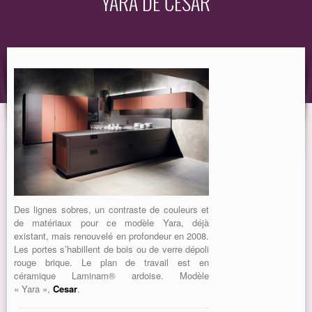
YARA DE CESAR
EQUIPEMENT
GUIDE
Des lignes sobres, un contraste de couleurs et
de matériaux pour ce modèle Yara, déjà
existant, mais renouvelé en profondeur en 2008.
Les portes s’habillent de bois ou de verre dépoli
rouge brique. Le plan de travail est en
céramique Laminam® ardoise. Modèle
« Yara »,
Cesar
.