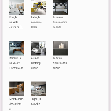
Cloe, la
Kalea, la
La cuisine
nouvelle
nouveauté
haute couture
cuisine de C...
Cesar
de Dada
Barrique, la
Area de
Le béton
nouveauté
Bontempi
s’invite dans la
Ernesto Meda
cucine
cuisine
Minotticucine :
"Bijou", la
des cuisines
nouvelle...
a...