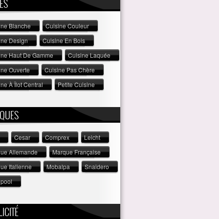
ES
ine Blanche
Cuisine Couleur
ine Design
Cuisine En Bois
ine Haut De Gamme
Cuisine Laquée
ine Ouverte
Cuisine Pas Chère
ne À Îlot Central
Petite Cuisine
QUES
Cesar
Comprex
Leicht
ue Allemande
Marque Française
ue Italienne
Mobalpa
Snaidero
lpool
ICITÉ