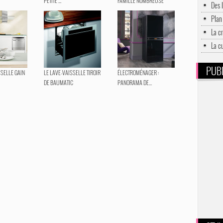
PETITE ...
FAMILLE NOMBREUSE
Des 
Plan 
La c
La c
PUBL
SELLE GAIN
LE LAVE-VAISSELLE TIROIR
ÉLECTROMÉNAGER :
DE BAUMATIC
PANORAMA DE...