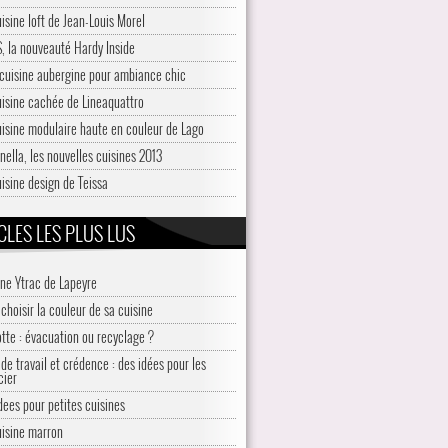
uisine loft de Jean-Louis Morel
, la nouveauté Hardy Inside
cuisine aubergine pour ambiance chic
uisine cachée de Lineaquattro
uisine modulaire haute en couleur de Lago
nella, les nouvelles cuisines 2013
uisine design de Teissa
CLES LES PLUS LUS
ine Ytrac de Lapeyre
choisir la couleur de sa cuisine
otte : évacuation ou recyclage ?
de travail et crédence : des idées pour les
cier
idees pour petites cuisines
uisine marron