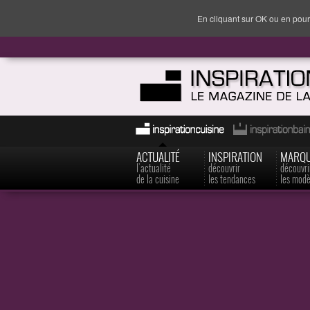
En cliquant sur OK ou en pour
ACTUALITÉ
INSPIRATION
MARQ
l'actualité
découvrir
découvri
de la cuisine
les tendances
les modè