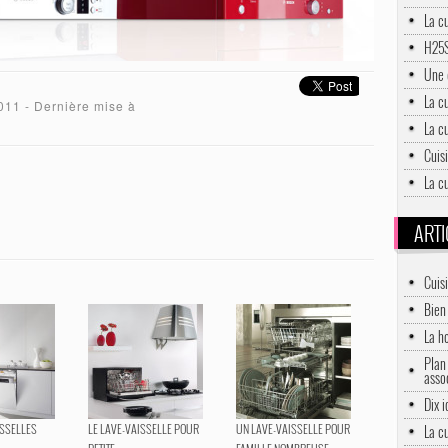
La c
H25S
Une 
La c
2011
- Dernière mise à
La c
Cuisi
La c
ARTI
Cuis
Bien 
La h
Plan 
asso
Dix 
ISSELLES
LE LAVE-VAISSELLE POUR
UN LAVE-VAISSELLE POUR
La c