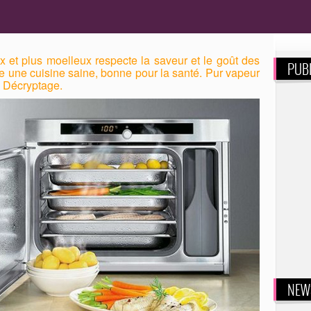
et plus moelleux respecte la saveur et le goût des
PUBL
e une cuisine saine, bonne pour la santé. Pur vapeur
. Décryptage.
NEW