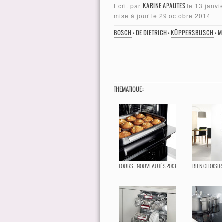
Ecrit par
KARINE APAUTES
le
13 janvi
mise à jour le
29 octobre 2014
BOSCH
•
DE DIETRICH
•
KÜPPERSBUSCH
•
M
THEMATIQUE :
FOURS : NOUVEAUTÉS 2013
BIEN CHOISIR