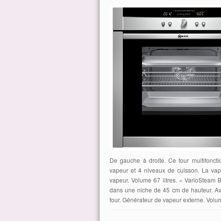
De gauche à droite. Ce four multifonc
vapeur et 4 niveaux de cuisson. La vape
vapeur. Volume 67 litres. « VarioStea
dans une niche de 45 cm de hauteur. Av
four. Générateur de vapeur externe. Volu