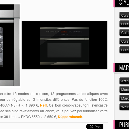
STYL
Cuis
Cuis
Cuis
Cuis
Cuisi
MAR
Aran
Marq
tion offre 13 modes de cuisson, 18 programmes automatiques avec
Marq
ur est réglable sur 3 intensités différentes. Pas de fonction 100%
m B46C74N3FR », 1 890 €,
Neff
. Ce four combi-vapeur-grill s’encastre
Whir
ec ses cinq revêtements au choix, vous pouvez personnaliser votre
me 38 litres. « EKDG 6550 », 2 650 €,
Küppersbusch
.
PUBL