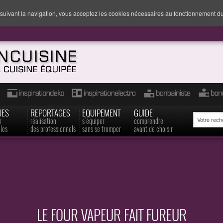
suivant la navigation, vous acceptez les cookies nécessaires au fonctionnement du
UES
REPORTAGES
EQUIPEMENT
GUIDE
r
réalisation
s'équiper
comprendre
les
des professionnels
sans se tromper
avant de choisir
LE FOUR VAPEUR FAIT FUREUR