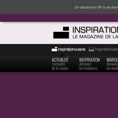
En cliquant sur OK ou en pour
ACTUALITÉ
INSPIRATION
MARQ
l'actualité
découvrir
découvri
de la cuisine
les tendances
les modè