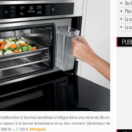
Des 
Plan 
La c
La c
PUBL
ultifonction à touches sensitives s’intègre dans une niche de 38 cm.
é de vapeur à la bonne température et au bon moment. Générateur de
 598 IX », 1 120 €,
Whirlpool
.