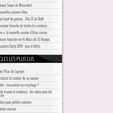
uisine Tower de Warendorf
nouvelles cuisines Alno
ine haut de gamme : Xila ST de Boffi
cuisine blanche de toutes les couleurs
ou », la nouvelle cuisine d’Aran cucine
uisine futuriste en Hi-Macs de LG Hausys
uisines Darty 2014 : jeux d’effets
CLES LES PLUS LUS
ine Ytrac de Lapeyre
choisir la couleur de sa cuisine
otte : évacuation ou recyclage ?
de travail et crédence : des idées pour les
cier
idees pour petites cuisines
uisine marron