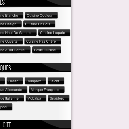
ES
ine Blanche
Cuisine Couleur
ine Design
Cuisine En Bois
ine Haut De Gamme
Cuisine Laquée
ine Ouverte
Cuisine Pas Chère
ne À Îlot Central
Petite Cuisine
QUES
Cesar
Comprex
Leicht
ue Allemande
Marque Française
ue Italienne
Mobalpa
Snaidero
lpool
ICITÉ