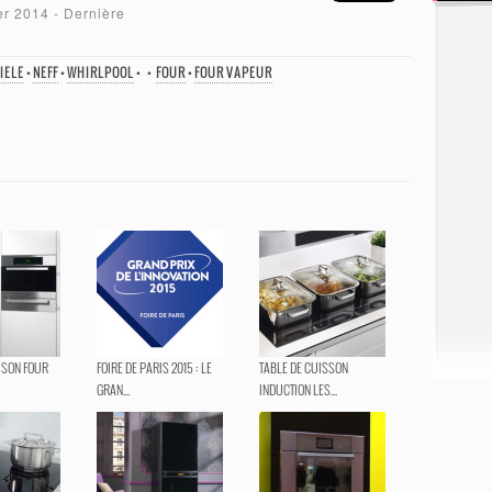
er 2014
- Dernière
IELE
•
NEFF
•
WHIRLPOOL
•
•
FOUR
•
FOUR VAPEUR
 SON FOUR
FOIRE DE PARIS 2015 : LE
TABLE DE CUISSON
GRAN...
INDUCTION LES...