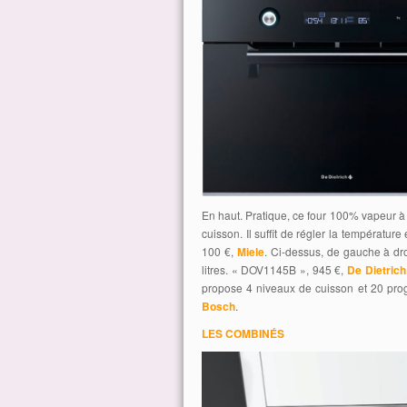
En haut. Pratique, ce four 100% vapeur à
cuisson. Il suffit de régler la températur
100 €,
Miele
. Ci-dessus, de gauche à dr
litres. « DOV1145B », 945 €,
De Dietrich
propose 4 niveaux de cuisson et 20 pro
Bosch
.
LES COMBINÉS