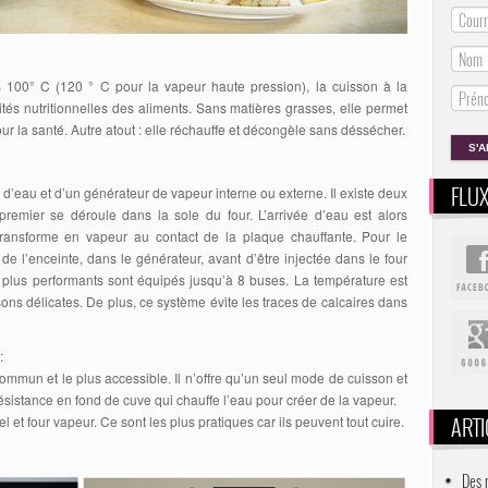
100° C (120 ° C pour la vapeur haute pression), la cuisson à la
ités nutritionnelles des aliments. Sans matières grasses, elle permet
our la santé. Autre atout : elle réchauffe et décongèle sans déssécher.
FLU
’eau et d’un générateur de vapeur interne ou externe. Il existe deux
remier se déroule dans la sole du four. L’arrivée d’eau est alors
ransforme en vapeur au contact de la plaque chauffante. Pour le
 de l’enceinte, dans le générateur, avant d’être injectée dans le four
 plus performants sont équipés jusqu’à 8 buses. La température est
sons délicates. De plus, ce système évite les traces de calcaires dans
:
commun et le plus accessible. Il n’offre qu’un seul mode de cuisson et
ésistance en fond de cuve qui chauffe l’eau pour créer de la vapeur.
ARTI
el et four vapeur. Ce sont les plus pratiques car ils peuvent tout cuire.
Des 