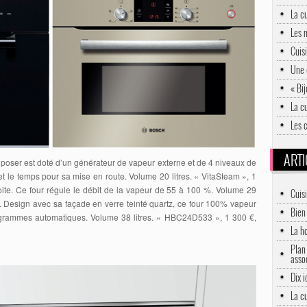
La c
Les 
Cuis
Une 
« Bij
La c
Les c
ARTI
 poser est doté d’un générateur de vapeur externe et de 4 niveaux de
e et le temps pour sa mise en route. Volume 20 litres. « VitaSteam », 1
oite. Ce four régule le débit de la vapeur de 55 à 100 %. Volume 29
Cuis
. Design avec sa façade en verre teinté quartz, ce four 100% vapeur
Bien 
grammes automatiques. Volume 38 litres. « HBC24D533 », 1 300 €,
La h
Plan 
asso
Dix 
La c