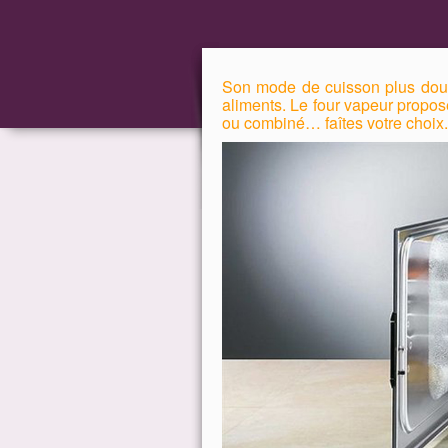
Son mode de cuisson plus doux 
aliments. Le four vapeur propos
ou combiné… faîtes votre choix