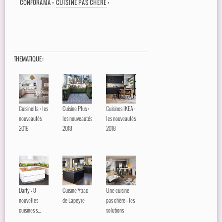
CONFORAMA
•
CUISINE PAS CHÈRE
•
THEMATIQUE :
Cuisinella : les
Cuisine Plus :
Cuisines IKEA :
nouveautés
les nouveautés
les nouveautés
2018
2018
2018
Darty : 8
Cuisine Ytrac
Une cuisine
nouvelles
de Lapeyre
pas chère : les
cuisines s...
solutions