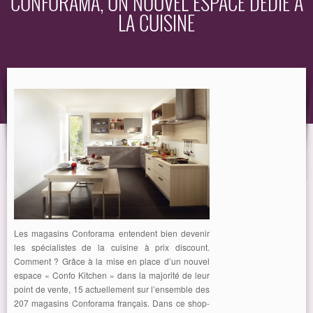
CONFORAMA, UN NOUVEL ESPACE DÉDIÉ À
LA CUISINE
EQUIPEMENT
GUIDE
Les magasins Conforama entendent bien devenir
les spécialistes de la cuisine à prix discount.
Comment ? Grâce à la mise en place d’un nouvel
espace « Confo Kitchen » dans la majorité de leur
point de vente, 15 actuellement sur l’ensemble des
207 magasins Conforama français. Dans ce shop-