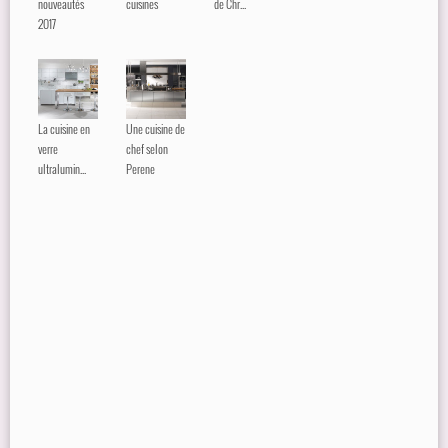
nouveautés
cuisines
de Chr...
2017
La cuisine en
Une cuisine de
verre
chef selon
ultralumin...
Perene