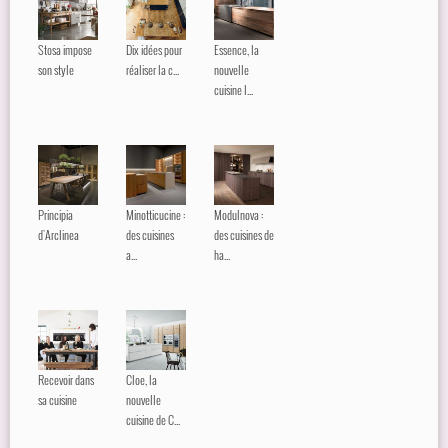
Stosa impose
Dix idées pour
Essence, la
son style
réaliser la c...
nouvelle
cuisine l...
Principia
Minotticucine :
Modulnova :
d'Arclinea
des cuisines
des cuisines de
a...
ha...
Recevoir dans
Cloe, la
sa cuisine
nouvelle
cuisine de C...