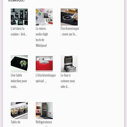
L'art dans la
Le micro-
Électroménager
cuisine : Jérô...
ondes high
: zoom sur le...
tech de
Whirlpool
Une table
L’électroménager
Le four à
induction pour
spécial ...
cuisson sous
cuisi...
vide d...
Table de
Réfrigérateurs