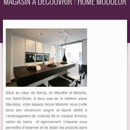
MAGASIN À DÉCOUVRIR : HOME MODULOR
EQUIPEMENT
GUIDE
Situé au cœur de Nancy, en Meurthe et Moselle,
rue Saint-Dizier, à deux pas de la célèbre place
Stanislas, votre espace Home Modulor vous invite
dans son showroom soigné et épuré dédié à
l’aménagement de cuisines de la marque Armony,
salles de bains et agencement. L’espace vous
permettra d’observer et de tester les produits dans