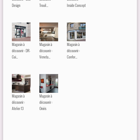
Design
Trouil...
Inside Concept
Magasin à
Magasin à
Magasin à
découvrir : DR-
découvrir :
découvrir :
Cui...
Veneta...
Confor...
Magasin à
Magasin à
découvrir :
découvrir :
Atelier 13
Oniris