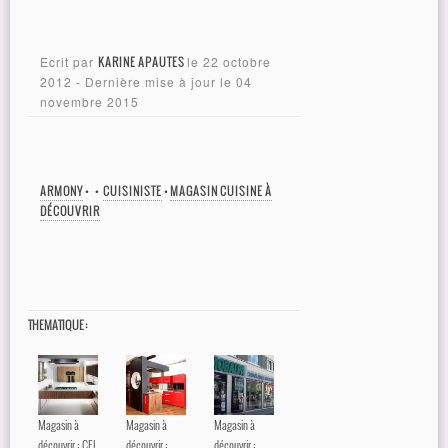
Ecrit par
KARINE APAUTES
le
22 octobre
2012
- Dernière mise à jour le
04
novembre 2015
ARMONY
•
•
CUISINISTE
•
MAGASIN CUISINE À
DÉCOUVRIR
THEMATIQUE :
Magasin à
Magasin à
Magasin à
découvrir : CEL
découvrir :
découvrir :