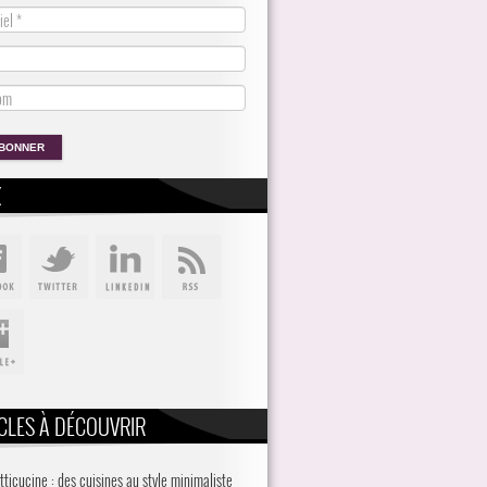
X
CLES À DÉCOUVRIR
tticucine : des cuisines au style minimaliste