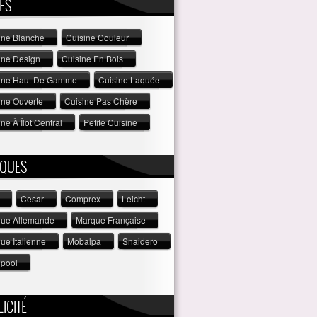
ES
ine Blanche
Cuisine Couleur
ine Design
Cuisine En Bois
ine Haut De Gamme
Cuisine Laquée
ine Ouverte
Cuisine Pas Chère
ne À Îlot Central
Petite Cuisine
QUES
Cesar
Comprex
Leicht
ue Allemande
Marque Française
ue Italienne
Mobalpa
Snaidero
lpool
ICITÉ