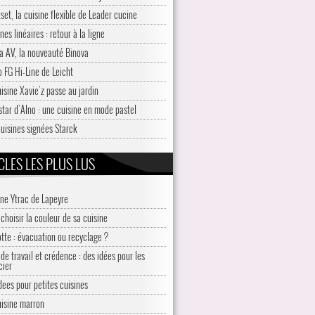
set, la cuisine flexible de Leader cucine
nes linéaires : retour à la ligne
a AV, la nouveauté Binova
o FG Hi-Line de Leicht
uisine Xavie’z passe au jardin
star d’Alno : une cuisine en mode pastel
cuisines signées Starck
CLES LES PLUS LUS
ine Ytrac de Lapeyre
choisir la couleur de sa cuisine
otte : évacuation ou recyclage ?
de travail et crédence : des idées pour les
cier
idees pour petites cuisines
uisine marron