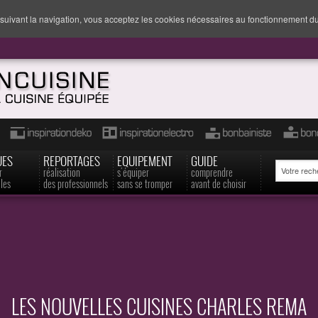
suivant la navigation, vous acceptez les cookies nécessaires au fonctionnement du
UES
REPORTAGES
EQUIPEMENT
GUIDE
r
réalisation
s'équiper
comprendre
les
des professionnels
sans se tromper
avant de choisir
LES NOUVELLES CUISINES CHARLES REMA