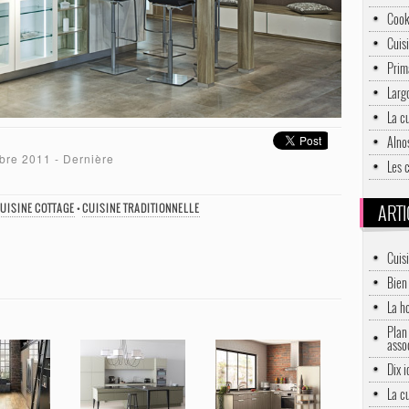
Cook
Cuisi
Prim
Larg
La c
Alno
bre 2011
- Dernière
Les 
ARTI
UISINE COTTAGE
•
CUISINE TRADITIONNELLE
Cuis
Bien 
La h
Plan 
asso
Dix 
La c