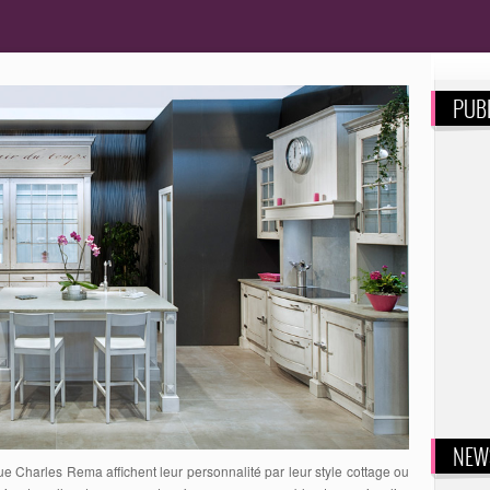
PUBL
NEW
Charles Rema affichent leur personnalité par leur style cottage ou