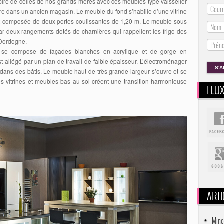
spire de celles de nos grands-mères avec ces meubles type vaisselier
être dans un ancien magasin. Le meuble du fond s’habille d’une vitrine
fait composée de deux portes coulissantes de 1,20 m. Le meuble sous
ar deux rangements dotés de charnières qui rappellent les frigo des
 Dordogne.
 se compose de façades blanches en acrylique et de gorge en
 est allégé par un plan de travail de faible épaisseur. L’électroménager
 dans des bâtis. Le meuble haut de très grande largeur s’ouvre et se
es vitrines et meubles bas au sol créent une transition harmonieuse
FLU
ARTI
Mino