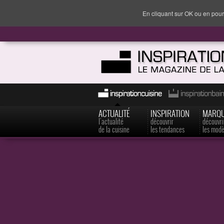
En cliquant sur OK ou en pour
ACTUALITÉ
INSPIRATION
MARQ
l'actualité
découvrir
découvri
de la cuisine
les tendances
les modè