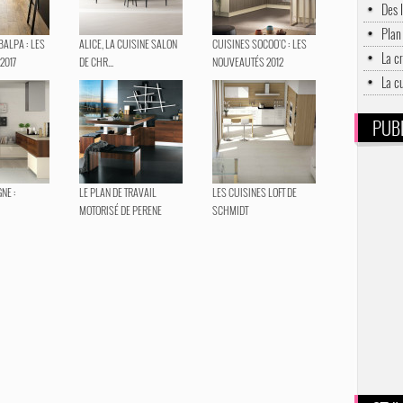
Des 
Plan 
ALPA : LES
ALICE, LA CUISINE SALON
CUISINES SOCOO'C : LES
La c
2017
DE CHR...
NOUVEAUTÉS 2012
La c
PUBL
NE :
LE PLAN DE TRAVAIL
LES CUISINES LOFT DE
MOTORISÉ DE PERENE
SCHMIDT