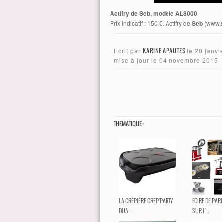
Actifry de Seb, modèle AL8000
Prix indicatif : 150 €. Actifry de
Seb
(www.se
Ecrit par
KARINE APAUTES
le
20 janvi
mise à jour le
04 novembre 2015
THEMATIQUE :
LA CRÊPIÈRE CREP’PARTY
FOIRE DE PAR
DUA...
SUR L'...