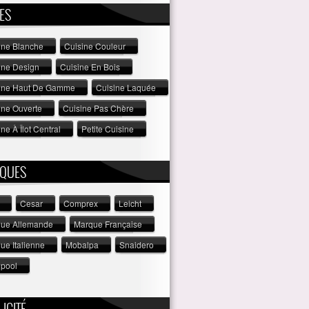
ES
ine Blanche
Cuisine Couleur
ine Design
Cuisine En Bois
ine Haut De Gamme
Cuisine Laquée
ine Ouverte
Cuisine Pas Chère
ne À Îlot Central
Petite Cuisine
QUES
Cesar
Comprex
Leicht
ue Allemande
Marque Française
ue Italienne
Mobalpa
Snaidero
lpool
ICITÉ