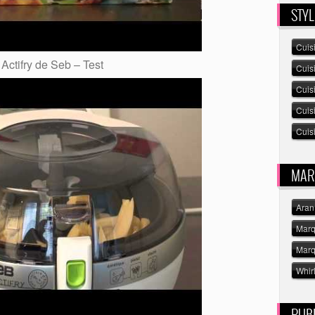
STYL
Cuis
Actifry de Seb – Test
Cuis
Cuis
Cuis
Cuisi
MAR
Aran
Marq
Marq
Whir
PUBL