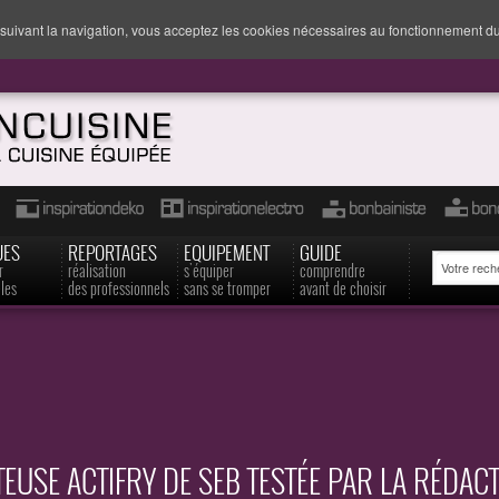
suivant la navigation, vous acceptez les cookies nécessaires au fonctionnement du
UES
REPORTAGES
EQUIPEMENT
GUIDE
r
réalisation
s'équiper
comprendre
les
des professionnels
sans se tromper
avant de choisir
TEUSE ACTIFRY DE SEB TESTÉE PAR LA RÉDAC