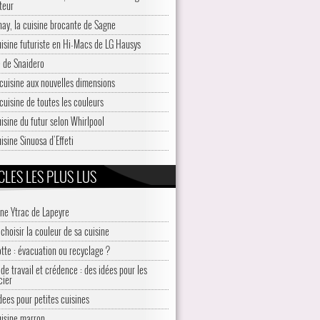
teur
nay, la cuisine brocante de Sagne
uisine futuriste en Hi-Macs de LG Hausys
 de Snaidero
cuisine aux nouvelles dimensions
cuisine de toutes les couleurs
uisine du futur selon Whirlpool
isine Sinuosa d’Effeti
CLES LES PLUS LUS
ine Ytrac de Lapeyre
choisir la couleur de sa cuisine
otte : évacuation ou recyclage ?
de travail et crédence : des idées pour les
cier
idees pour petites cuisines
uisine marron