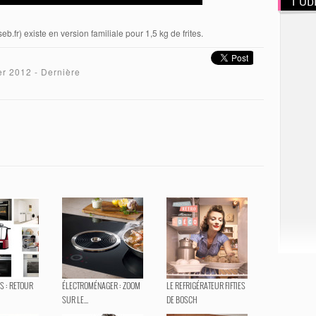
b.fr) existe en version familiale pour 1,5 kg de frites.
er 2012
- Dernière
IS : RETOUR
ÉLECTROMÉNAGER : ZOOM
LE REFRIGÉRATEUR FIFTIES
SUR LE...
DE BOSCH