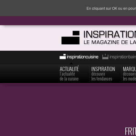
En cliquant sur OK ou en pour
ACTUALITÉ
INSPIRATION
MARQ
l'actualité
découvrir
découvri
de la cuisine
les tendances
les modè
FRI