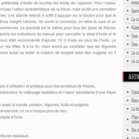
nova
 préférable d’éviter de toucher les bords de l’appareil. Pour l’odeur,
ement pas l’odeur caractéristique de la friture, mais plutôt une sensation
Eper
ée, une alarme retentit. Il suffit d’appuyer sur le bouton pour que le
La c
tinue malgré l’alarme. On ouvre le couvercle, on retire la cuve et on
Kube
ommencer. Le procédé est le même pour tous les types de fritures.
e suivre les indications du manuel pour connaître la dose d’huile et le
Une 
nous était recommandé d’ajouter 15 cl d’eau en plus de l’huile. Le
Une 
r les frites. A à la fin, nous avons pu constater que les légumes
La c
avons aussi pu tester la cuisson de surgelé avec des nuggets, où il
La cu
ARTI
ple d’utilisation et pratique pour des amateurs de fritures.
Cuis
ncombrement, le nettoyage fastidieux et l’odeur persistante d’une friture
Bien 
e aussi la viande, poisson, légumes, fruits et surgelés.
La h
 enclenché, on ne s’occupe plus de rien.
Plan 
emplie d’huile.
asso
Dix 
friteuse classique,
La c