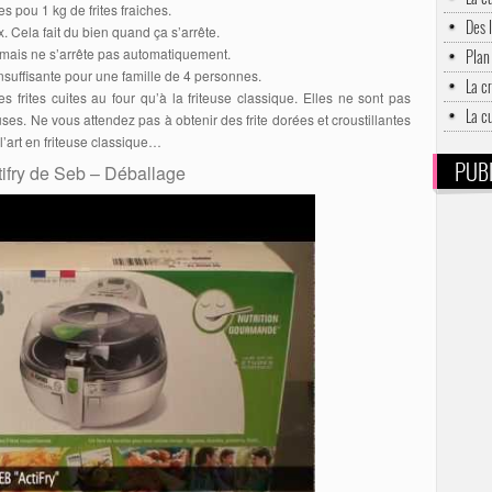
s pou 1 kg de frites fraiches.
Des 
. Cela fait du bien quand ça s’arrête.
n mais ne s’arrête pas automatiquement.
Plan 
insuffisante pour une famille de 4 personnes.
La c
es frites cuites au four qu’à la friteuse classique. Elles ne sont pas
La c
euses. Ne vous attendez pas à obtenir des frite dorées et croustillantes
 l’art en friteuse classique…
PUBL
tifry de Seb – Déballage