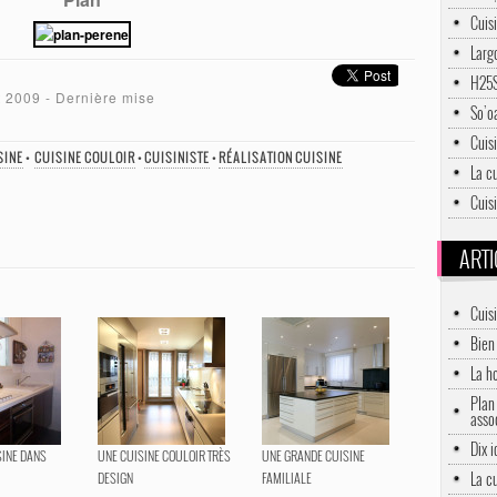
Cuisi
Larg
H25S
et 2009
- Dernière mise
So’oa
Cuis
SINE
•
CUISINE COULOIR
•
CUISINISTE
•
RÉALISATION CUISINE
La c
Cuis
ARTI
Cuis
Bien 
La h
Plan 
asso
Dix 
SINE DANS
UNE CUISINE COULOIR TRÈS
UNE GRANDE CUISINE
La c
DESIGN
FAMILIALE