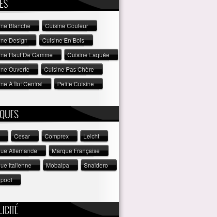
ES
ine Blanche
Cuisine Couleur
ine Design
Cuisine En Bois
ine Haut De Gamme
Cuisine Laquée
ine Ouverte
Cuisine Pas Chère
ne À Îlot Central
Petite Cuisine
QUES
Cesar
Comprex
Leicht
ue Allemande
Marque Française
ue Italienne
Mobalpa
Snaidero
lpool
ICITÉ