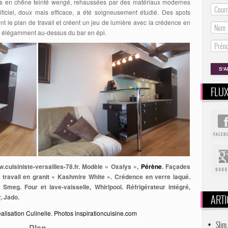
es en chêne teinté wengé, rehaussées par des matériaux modernes
tificiel, doux mais efficace, a été soigneusement étudié. Des spots
t le plan de travail et créent un jeu de lumière avec la crédence en
te élégamment au-dessus du bar en épi.
FLU
.cuisiniste-versailles-78.fr
. Modèle « Oxalys »,
Pérène
. Façades
 travail en granit « Kashmire White ». Crédence en verre laqué.
, Smeg. Four et lave-vaisselle, Whirlpool. Réfrigérateur intégré,
ARTI
, Jado.
Slim,
Plan