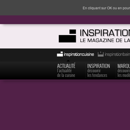
En cliquant sur OK ou en pour
ACTUALITÉ
INSPIRATION
MARQ
l'actualité
découvrir
découvri
de la cuisine
les tendances
les modè