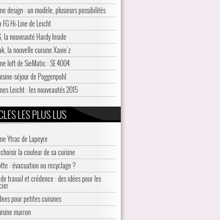
ne design : un modèle, plusieurs possibilités
o FG Hi-Line de Leicht
, la nouveauté Hardy Inside
k, la nouvelle cuisine Xavie’z
ine loft de SieMatic : SE 4004
uisine-séjour de Poggenpohl
ines Leicht : les nouveautés 2015
CLES LES PLUS LUS
ine Ytrac de Lapeyre
choisir la couleur de sa cuisine
otte : évacuation ou recyclage ?
de travail et crédence : des idées pour les
cier
idees pour petites cuisines
uisine marron