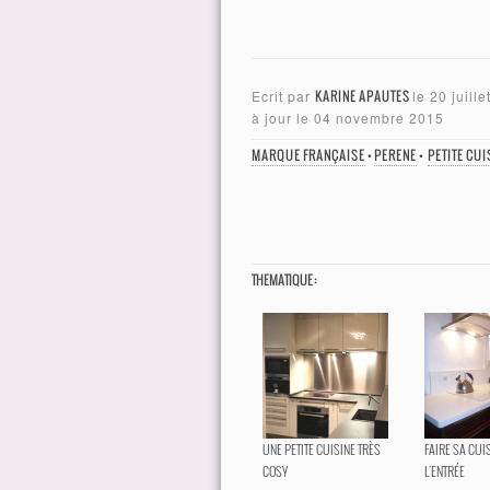
Ecrit par
KARINE APAUTES
le
20 juill
à jour le
04 novembre 2015
MARQUE FRANÇAISE
•
PERENE
•
PETITE CUI
THEMATIQUE :
UNE PETITE CUISINE TRÈS
FAIRE SA CUI
COSY
L'ENTRÉE