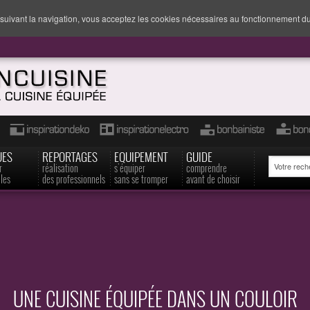
suivant la navigation, vous acceptez les cookies nécessaires au fonctionnement du
UES
REPORTAGES
EQUIPEMENT
GUIDE
r
réalisation
s'équiper
comprendre
les
des professionnels
sans se tromper
avant de choisir
UNE CUISINE ÉQUIPÉE DANS UN COULOIR