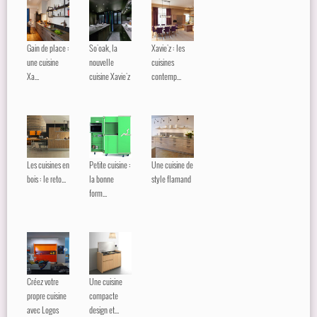
Gain de place :
So'oak, la
Xavie'z : les
une cuisine
nouvelle
cuisines
Xa...
cuisine Xavie'z
contemp...
Les cuisines en
Petite cuisine :
Une cuisine de
bois : le reto...
la bonne
style flamand
form...
Créez votre
Une cuisine
propre cuisine
compacte
avec Logos
design et...