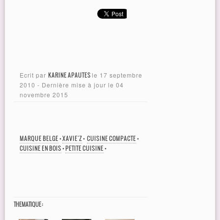
Ecrit par
KARINE APAUTES
le
17 septembre
2010
- Dernière mise à jour le
04
novembre 2015
MARQUE BELGE
•
XAVIE'Z
•
CUISINE COMPACTE
•
CUISINE EN BOIS
•
PETITE CUISINE
•
THEMATIQUE :