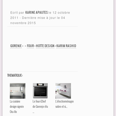
Ecrit par
KARINE APAUTES
le
12 octobre
2011
- Dernière mise à jour le
04
novembre 2015
GORENJE
•
•
FOUR
•
HOTTE DESIGN
•
KARIM RASHID
THEMATIQUE :
La cuisine
Le four iChef
L'électroménager
design signée
de Gorenje élu
sobre et si...
Ora-ïto
...