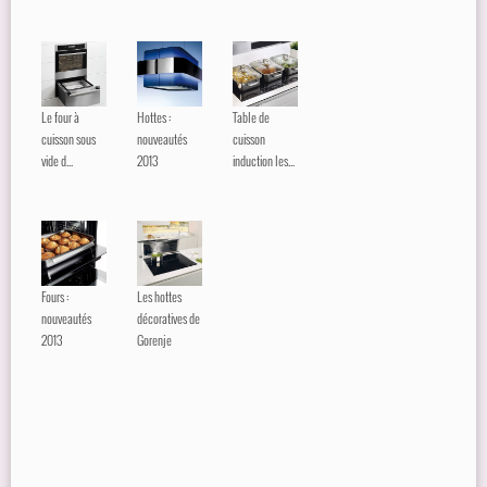
Le four à
Hottes :
Table de
cuisson sous
nouveautés
cuisson
vide d...
2013
induction les...
Fours :
Les hottes
nouveautés
décoratives de
2013
Gorenje