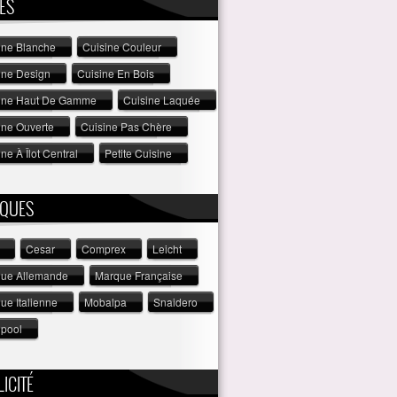
ES
ine Blanche
Cuisine Couleur
ine Design
Cuisine En Bois
ine Haut De Gamme
Cuisine Laquée
ine Ouverte
Cuisine Pas Chère
ne À Îlot Central
Petite Cuisine
QUES
Cesar
Comprex
Leicht
ue Allemande
Marque Française
ue Italienne
Mobalpa
Snaidero
lpool
ICITÉ