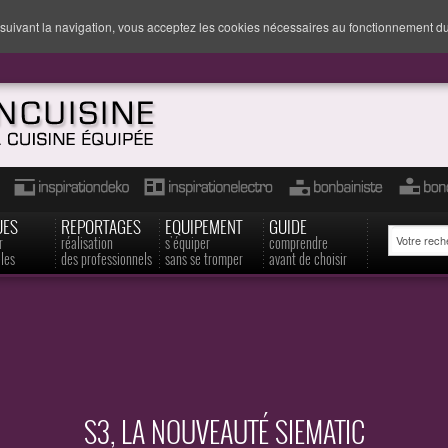
suivant la navigation, vous acceptez les cookies nécessaires au fonctionnement du
UES
REPORTAGES
EQUIPEMENT
GUIDE
r
réalisation
s'équiper
comprendre
les
des professionnels
sans se tromper
avant de choisir
S3, LA NOUVEAUTÉ SIEMATIC