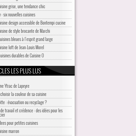
uisine grise, une tendance chic
 : six nouvelles cuisines
uisine design accessible de Bontempi cucine
uisine de style brocante de Marchi
uisines bleues à l’esprit grand large
uisine loft de Jean-Louis Morel
cuisines durables de Cuisine O
CLES LES PLUS LUS
ine Ytrac de Lapeyre
choisir la couleur de sa cuisine
otte : évacuation ou recyclage ?
de travail et crédence : des idées pour les
cier
idees pour petites cuisines
uisine marron