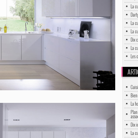
La c
Darty
La c
La c
Dix c
La c
Les 
ARTI
Cuis
Bien 
La h
Plan 
asso
Dix 
La c