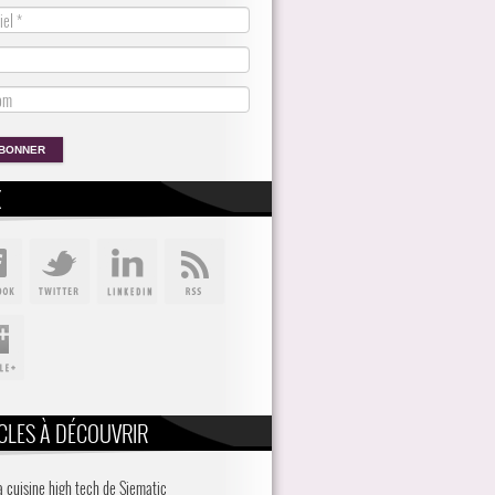
X
CLES À DÉCOUVRIR
la cuisine high tech de Siematic