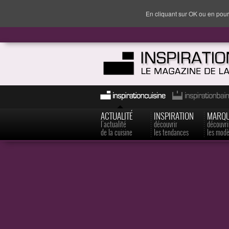
En cliquant sur OK ou en pour
ACTUALITÉ
INSPIRATION
MARQ
l'actualité
découvrir
découvri
de la cuisine
les tendances
les modè