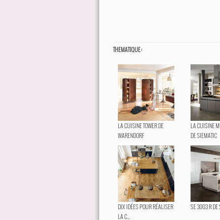
THEMATIQUE :
LA CUISINE TOWER DE
LA CUISINE M
WARENDORF
DE SIEMATIC
DIX IDÉES POUR RÉALISER
SE 3003 R DE
LA C...