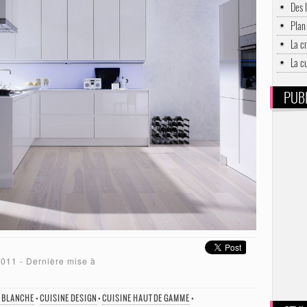
Des 
Plan 
La c
La c
PUBL
2011
- Dernière mise à
E BLANCHE
•
CUISINE DESIGN
•
CUISINE HAUT DE GAMME
•