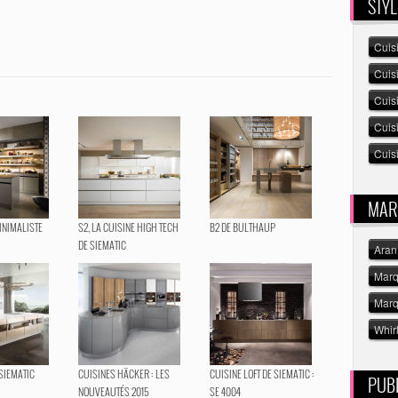
STYL
Cuis
Cuis
Cuis
Cuis
Cuisi
MAR
INIMALISTE
S2, LA CUISINE HIGH TECH
B2 DE BULTHAUP
DE SIEMATIC
Aran
Marq
Marq
Whir
 SIEMATIC
CUISINES HÄCKER : LES
CUISINE LOFT DE SIEMATIC :
PUBL
NOUVEAUTÉS 2015
SE 4004