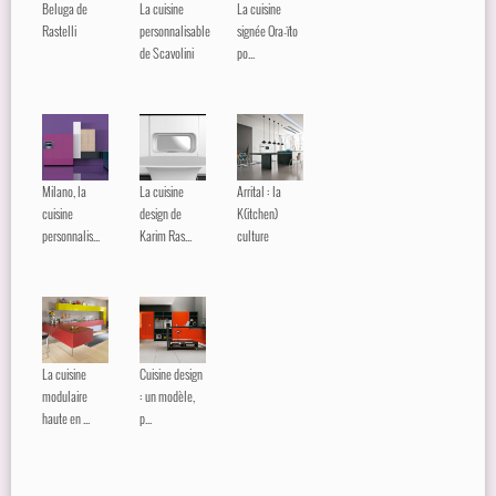
Beluga de
La cuisine
La cuisine
Rastelli
personnalisable
signée Ora-ïto
de Scavolini
po...
Milano, la
La cuisine
Arrital : la
cuisine
design de
K(itchen)
personnalis...
Karim Ras...
culture
La cuisine
Cuisine design
modulaire
: un modèle,
haute en ...
p...