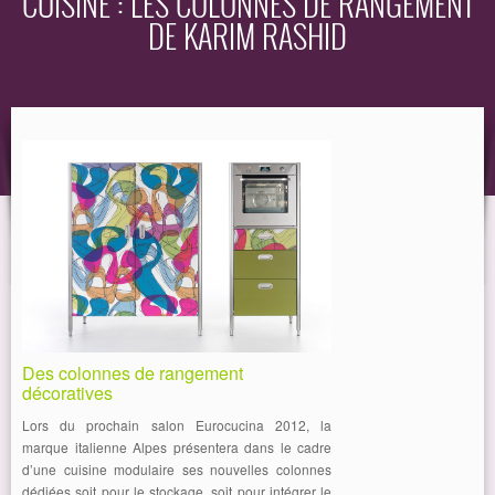
CUISINE : LES COLONNES DE RANGEMENT
DE KARIM RASHID
EQUIPEMENT
GUIDE
Des colonnes de rangement
décoratives
Lors du prochain salon Eurocucina 2012, la
marque italienne Alpes présentera dans le cadre
d’une cuisine modulaire ses nouvelles colonnes
dédiées soit pour le stockage, soit pour intégrer le