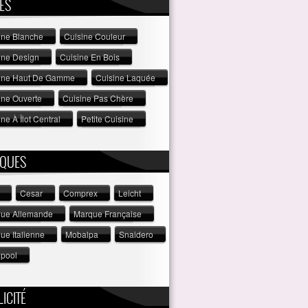
ES
ine Blanche
Cuisine Couleur
ine Design
Cuisine En Bois
ine Haut De Gamme
Cuisine Laquée
ine Ouverte
Cuisine Pas Chère
ne À Îlot Central
Petite Cuisine
QUES
Cesar
Comprex
Leicht
ue Allemande
Marque Française
ue Italienne
Mobalpa
Snaidero
lpool
ICITÉ