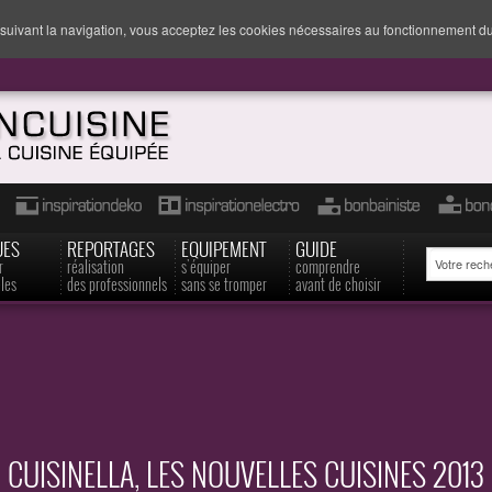
suivant la navigation, vous acceptez les cookies nécessaires au fonctionnement du
UES
REPORTAGES
EQUIPEMENT
GUIDE
r
réalisation
s'équiper
comprendre
les
des professionnels
sans se tromper
avant de choisir
CUISINELLA, LES NOUVELLES CUISINES 2013