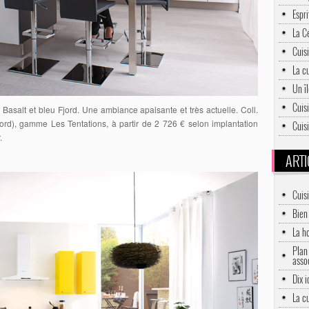
Espri
La C
Cuisi
La c
Un î
Cuis
Basalt et bleu Fjord. Une ambiance apaisante et très actuelle. Coll.
jord), gamme Les Tentations, à partir de 2 726 € selon implantation
Cuisi
.
ARTI
Cuis
Bien 
La h
Plan 
asso
Dix 
La c