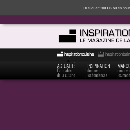
En cliquant sur OK ou en pour
ACTUALITÉ
INSPIRATION
MARQ
l'actualité
découvrir
découvri
de la cuisine
les tendances
les modè