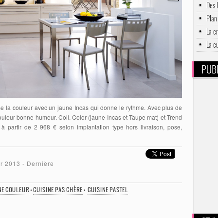
Des 
Plan 
La c
La c
PUBL
ose la couleur avec un jaune Incas qui donne le rythme. Avec plus de
 couleur bonne humeur. Coll. Color (jaune Incas et Taupe mat) et Trend
à partir de 2 968 € selon implantation type hors livraison, pose,
er 2013
- Dernière
NE COULEUR
•
CUISINE PAS CHÈRE
•
CUISINE PASTEL