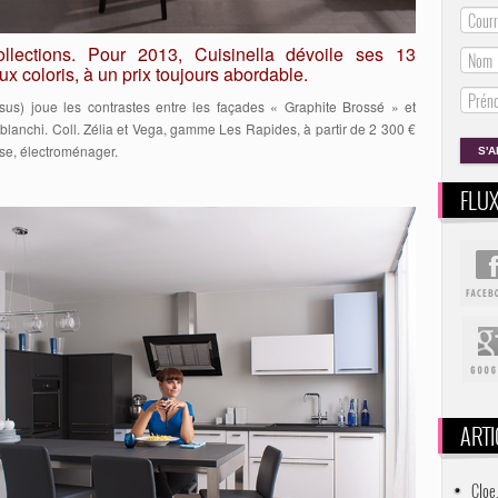
llections. Pour 2013, Cuisinella dévoile ses 13
x coloris, à un prix toujours abordable.
sus) joue les contrastes entre les façades « Graphite Brossé » et
s blanchi. Coll. Zélia et Vega, gamme Les Rapides, à partir de 2 300 €
ose, électroménager.
FLU
ARTI
Cloe