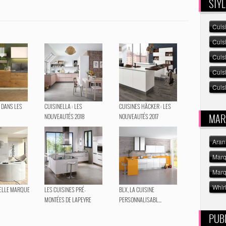
STYL
Cuis
Cuis
Cuis
Cuis
Cuisi
 DANS LES
CUISINELLA : LES
CUISINES HÄCKER : LES
MAR
NOUVEAUTÉS 2018
NOUVEAUTÉS 2017
Aran
Marq
Marq
Whir
VELLE MARQUE
LES CUISINES PRÉ-
BLX, LA CUISINE
MONTÉES DE LAPEYRE
PERSONNALISABL...
PUBL