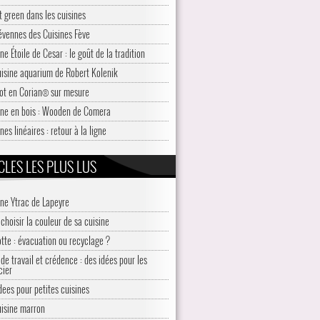
t green dans les cuisines
évennes des Cuisines Fève
ne Étoile de Cesar : le goût de la tradition
uisine aquarium de Robert Kolenik
lot en Corian® sur mesure
ine en bois : Wooden de Comera
nes linéaires : retour à la ligne
CLES LES PLUS LUS
ine Ytrac de Lapeyre
choisir la couleur de sa cuisine
otte : évacuation ou recyclage ?
de travail et crédence : des idées pour les
cier
idees pour petites cuisines
uisine marron