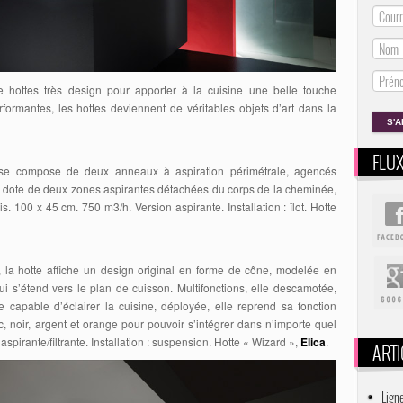
hottes très design pour apporter à la cuisine une belle touche
rformantes, les hottes deviennent de véritables objets d’art dans la
FLU
e se compose de deux anneaux à aspiration périmétrale, agencés
se dote de deux zones aspirantes détachées du corps de la cheminée,
. 100 x 45 cm. 750 m3/h. Version aspirante. Installation : îlot. Hotte
, la hotte affiche un design original en forme de cône, modelée en
 s’étend vers le plan de cuisson. Multifonctions, elle descamotée,
capable d’éclairer la cuisine, déployée, elle reprend sa fonction
nc, noir, argent et orange pour pouvoir s’intégrer dans n’importe quel
spirante/filtrante. Installation : suspension. Hotte « Wizard »,
Elica
.
ARTI
Lign