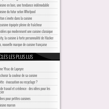
uisine en bois, une tendance indémodable
uisine du futur selon Whirlpool
ton s’invite dans la cuisine
cuisine équipée pleine de fraîcheur
 idées qui modernisent une cuisine classique
ity, la cuisine à forte personnalité de Häcker
is, nouvelle marque de cuisine française
CLES LES PLUS LUS
ine Ytrac de Lapeyre
choisir la couleur de sa cuisine
otte : évacuation ou recyclage ?
de travail et crédence : des idées pour les
cier
idees pour petites cuisines
uisine marron