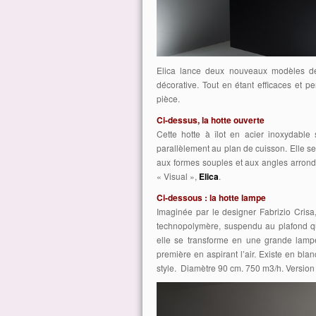
Elica lance deux nouveaux modèles de 
décorative. Tout en étant efficaces et pe
pièce.
Ci-dessus, la hotte ouverte
Cette hotte à îlot en acier inoxydabl
parallèlement au plan de cuisson. Elle 
aux formes souples et aux angles arrondis
« Visual »,
Elica
.
Ci-dessous : la hotte lampe
Imaginée par le designer Fabrizio Crisa
technopolymère, suspendu au plafond qui
elle se transforme en une grande lampe 
première en aspirant l’air. Existe en bla
style. Diamètre 90 cm. 750 m3/h. Version a