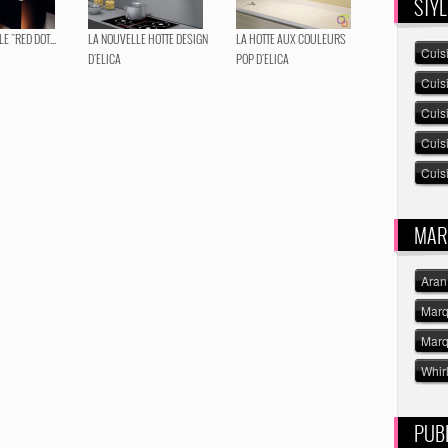
STYL
LE "RED DOT...
LA NOUVELLE HOTTE DESIGN
LA HOTTE AUX COULEURS
Cuis
D'ELICA
POP D'ELICA
Cuis
Cuis
Cuis
Cuisi
MAR
Aran
Marq
Marq
Whir
PUBL