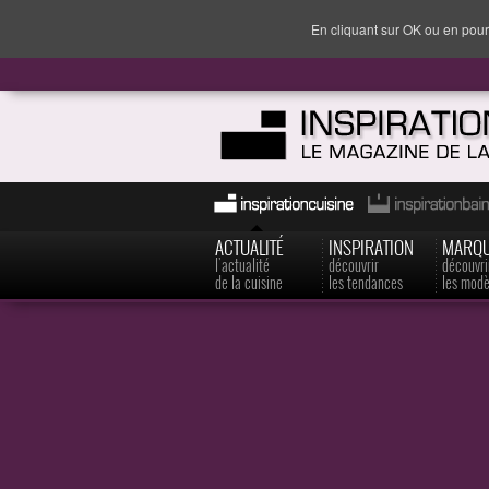
En cliquant sur OK ou en pour
ACTUALITÉ
INSPIRATION
MARQ
l'actualité
découvrir
découvri
de la cuisine
les tendances
les modè