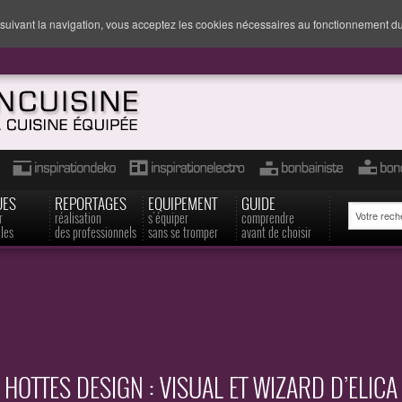
suivant la navigation, vous acceptez les cookies nécessaires au fonctionnement du
UES
REPORTAGES
EQUIPEMENT
GUIDE
r
réalisation
s'équiper
comprendre
les
des professionnels
sans se tromper
avant de choisir
HOTTES DESIGN : VISUAL ET WIZARD D’ELICA