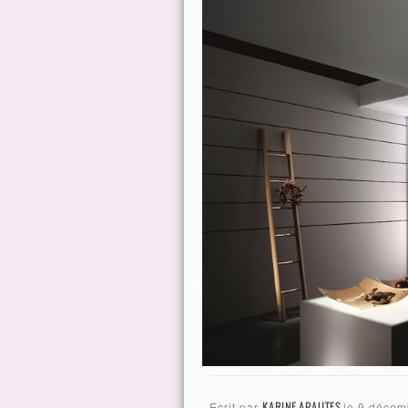
Ecrit par
KARINE APAUTES
le
9 décem