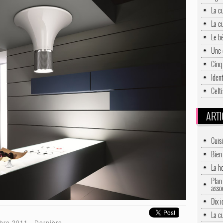
La c
La c
Le bé
Une 
Cinq
Ident
Celt
ARTI
Cuis
Bien 
La h
Plan 
asso
Dix 
La c
bre 2011
- Dernière