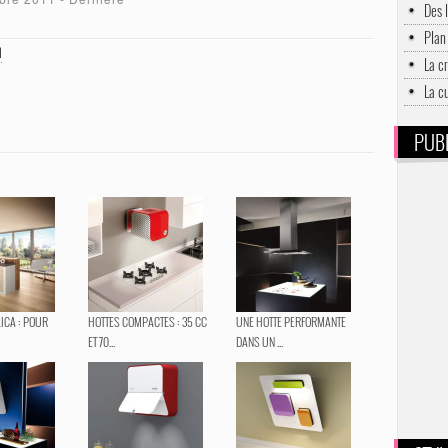
Des 
Plan 
N
La c
La c
PUBL
LICA : POUR
HOTTES COMPACTES : 35 CC
UNE HOTTE PERFORMANTE
ET 70...
DANS UN ...