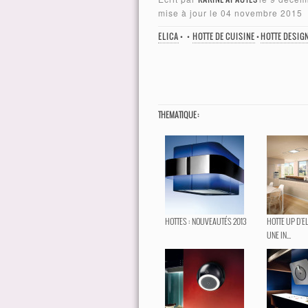
mise à jour le
04 novembre 2015
ELICA
•
•
HOTTE DE CUISINE
•
HOTTE DESIG
THEMATIQUE :
HOTTES : NOUVEAUTÉS 2013
HOTTE UP D'E
UNE IN...