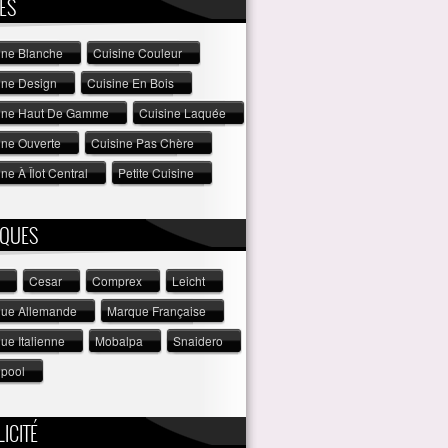
ES
ine Blanche
Cuisine Couleur
ine Design
Cuisine En Bois
ine Haut De Gamme
Cuisine Laquée
ine Ouverte
Cuisine Pas Chère
ne À Îlot Central
Petite Cuisine
QUES
Cesar
Comprex
Leicht
ue Allemande
Marque Française
ue Italienne
Mobalpa
Snaidero
lpool
ICITÉ