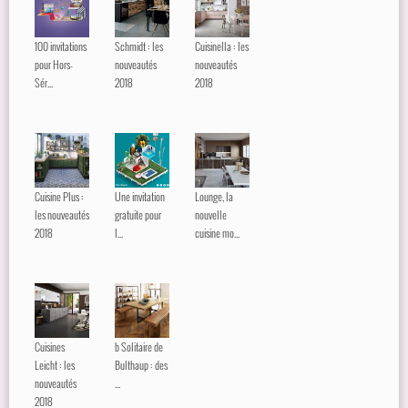
100 invitations
Schmidt : les
Cuisinella : les
pour Hors-
nouveautés
nouveautés
Sér...
2018
2018
Cuisine Plus :
Une invitation
Lounge, la
les nouveautés
gratuite pour
nouvelle
2018
l...
cuisine mo...
Cuisines
b Solitaire de
Leicht : les
Bulthaup : des
nouveautés
...
2018