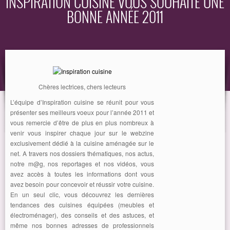
INSPIRATION CUISINE VOUS SOUHAITE UNE
BONNE ANNÉE 2011
EQUIPEMENT
GUIDE
Chères lectrices, chers lecteurs
L’équipe d’Inspiration cuisine se réunit pour vous
présenter ses meilleurs voeux pour l’année 2011 et
vous remercie d’être de plus en plus nombreux à
venir vous inspirer chaque jour sur le webzine
exclusivement dédié à la cuisine aménagée sur le
net. A travers nos dossiers thématiques, nos actus,
notre m@g, nos reportages et nos vidéos, vous
avez accès à toutes les informations dont vous
avez besoin pour concevoir et réussir votre cuisine.
En un seul clic, vous découvrez les dernières
tendances des cuisines équipées (meubles et
électroménager), des conseils et des astuces, et
même nos bonnes adresses de professionnels