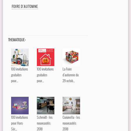
FOIRE D'AUTOMNE
THEMATIQUE :
100 invitations
100 invitations
La Foire
gratuites
gratuites
d'automne du
pour...
pour...
29 octob...
100 invitations
Schmidt : les
Cuisinella : les
pour Hors-
nouveautés
nouveautés
Sér...
2018
2018