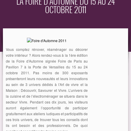
LA FOIRE D’AUTOMNE DU 15 AU 24
OCTOBRE 2011
EQUIPEMENT
GUIDE
Vous comptez rénover, réaménager ou décorer
votre intérieur ? Alors rendez-vous à la 1ère édition
de la Foire d’Automne signée Foire de Paris au
Pavillon 7 à la Porte de Versailles du 15 au 24
octobre 2011. Pas moins de 300 exposants
présenteront leurs nouveautés et leurs innovations
au sein de 3 univers dédiés à l’Art de vivre et la
Maison : Découvrir, Savourer et Vivre. L’univers de
la cuisine et de l’électroménager se situera dans le
secteur Vivre. Pendant ces dix jours, les visiteurs
auront également l’opportunité de participer
gratuitement aux ateliers ludiques et participatifs de
ces trois univers, de trouver tous les conseils dont
ils ont besoin et des professionnels. De quoi