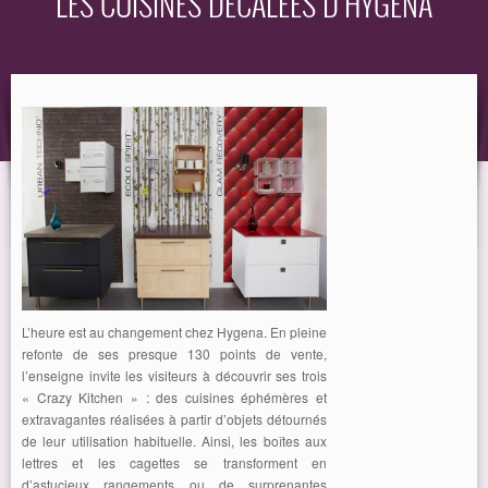
LES CUISINES DÉCALÉES D’HYGENA
EQUIPEMENT
GUIDE
L’heure est au changement chez Hygena. En pleine
refonte de ses presque 130 points de vente,
l’enseigne invite les visiteurs à découvrir ses trois
« Crazy Kitchen » : des cuisines éphémères et
extravagantes réalisées à partir d’objets détournés
de leur utilisation habituelle. Ainsi, les boîtes aux
lettres et les cagettes se transforment en
d’astucieux rangements ou de surprenantes