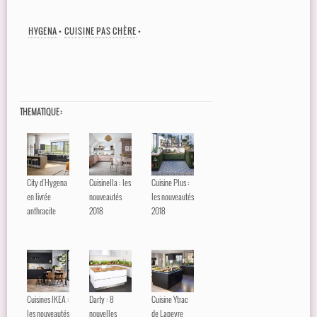
HYGENA
•
CUISINE PAS CHÈRE
•
THEMATIQUE :
City d'Hygena
Cuisinella : les
Cuisine Plus :
en livrée
nouveautés
les nouveautés
anthracite
2018
2018
Cuisines IKEA :
Darty : 8
Cuisine Ytrac
les nouveautés
nouvelles
de Lapeyre