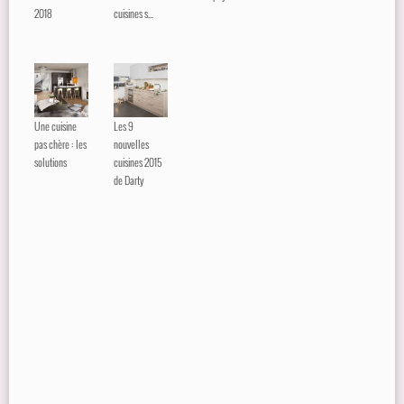
2018
cuisines s...
Une cuisine
Les 9
pas chère : les
nouvelles
solutions
cuisines 2015
de Darty