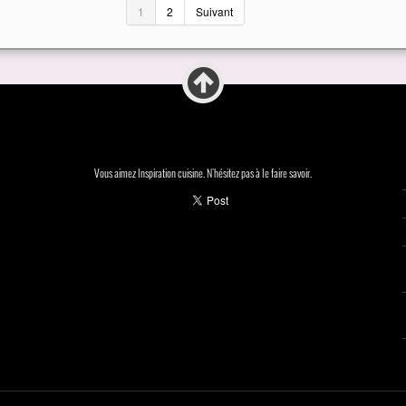
1
2
Suivant
Vous aimez Inspiration cuisine. N'hésitez pas à le faire savoir.