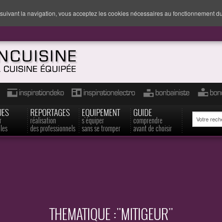
suivant la navigation, vous acceptez les cookies nécessaires au fonctionnement du
UES
REPORTAGES
EQUIPEMENT
GUIDE
r
réalisation
s'équiper
comprendre
les
des professionnels
sans se tromper
avant de choisir
THEMATIQUE :"MITIGEUR"