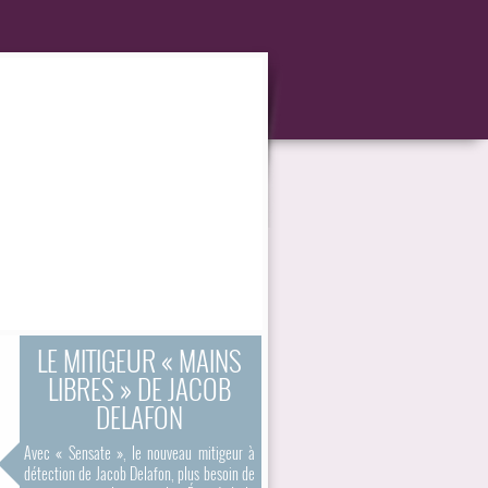
LE MITIGEUR « MAINS
LIBRES » DE JACOB
DELAFON
Avec « Sensate », le nouveau mitigeur à
détection de Jacob Delafon, plus besoin de