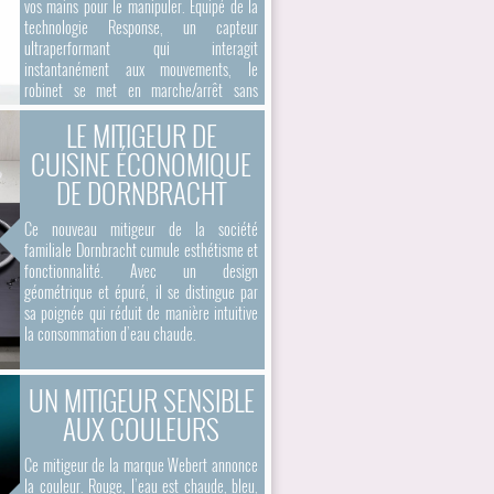
vos mains pour le manipuler. Équipé de la
technologie Response, un capteur
ultraperformant qui interagit
instantanément aux mouvements, le
robinet se met en marche/arrêt sans
contact.
LE MITIGEUR DE
CUISINE ÉCONOMIQUE
DE DORNBRACHT
Ce nouveau mitigeur de la société
familiale Dornbracht cumule esthétisme et
fonctionnalité. Avec un design
géométrique et épuré, il se distingue par
sa poignée qui réduit de manière intuitive
la consommation d’eau chaude.
UN MITIGEUR SENSIBLE
AUX COULEURS
Ce mitigeur de la marque Webert annonce
la couleur. Rouge, l’eau est chaude, bleu,