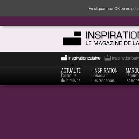
En cliquant sur OK ou en pour
ACTUALITÉ
INSPIRATION
MARQ
l'actualité
découvrir
découvri
de la cuisine
les tendances
les modè