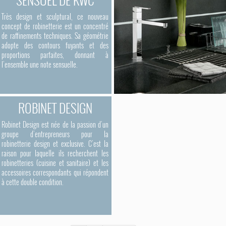
Très design et sculptural, ce nouveau
concept de robinetterie est un concentré
de raffinements techniques. Sa géométrie
adopte des contours fuyants et des
proportions parfaites, donnant à
l’ensemble une note sensuelle.
ROBINET DESIGN
Robinet Design est née de la passion d’un
groupe d’entrepreneurs pour la
robinetterie design et exclusive. C’est la
raison pour laquelle ils recherchent les
robinetteries (cuisine et sanitaire) et les
accessoires correspondants qui répondent
à cette double condition.