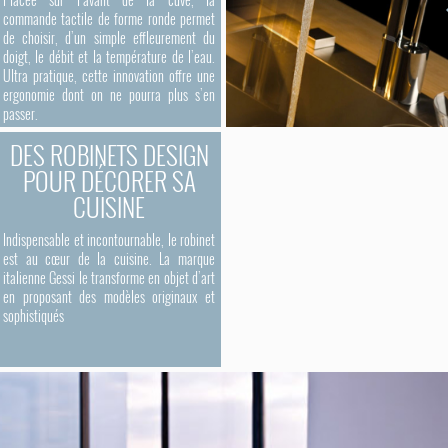
commande tactile de forme ronde permet
de choisir, d’un simple effleurement du
doigt, le débit et la température de l’eau.
Ultra pratique, cette innovation offre une
ergonomie dont on ne pourra plus s’en
passer.
DES ROBINETS DESIGN
POUR DÉCORER SA
CUISINE
Indispensable et incontournable, le robinet
est au cœur de la cuisine. La marque
italienne Gessi le transforme en objet d’art
en proposant des modèles originaux et
sophistiqués