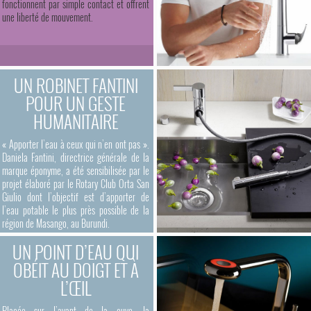
fonctionnent par simple contact et offrent
une liberté de mouvement.
UN ROBINET FANTINI
POUR UN GESTE
HUMANITAIRE
« Apporter l’eau à ceux qui n’en ont pas ».
Daniela Fantini, directrice générale de la
marque éponyme, a été sensibilisée par le
projet élaboré par le Rotary Club Orta San
Giulio dont l’objectif est d’apporter de
l’eau potable le plus près possible de la
région de Masango, au Burundi.
UN POINT D’EAU QUI
OBÉIT AU DOIGT ET À
L’ŒIL
Placée sur l’avant de la cuve, la