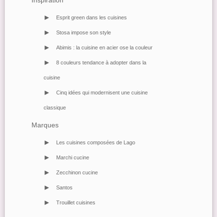
Inspiration
>
Esprit green dans les cuisines
>
Stosa impose son style
>
Abimis : la cuisine en acier ose la couleur
>
8 couleurs tendance à adopter dans la
cuisine
>
Cinq idées qui modernisent une cuisine
classique
Marques
>
Les cuisines composées de Lago
>
Marchi cucine
>
Zecchinon cucine
>
Santos
>
Trouillet cuisines